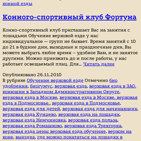
конной езды
Конного-спортивный клуб Фортуна
Конно-спортивный клуб приглашает Вас на занятия с
лошадьми Обучение верховой езде у нас
индивидуальное — групп не бывает. Время занятий с 10
до 21 в будние дни, выходные и праздничные дни, Вы
можете выбрать любое время – удобное Вам, и не занятое
другими. Можно приезжать до и после работы, у нас
Конного-
работает освещаемый плац. Для…
Читать далее
спортивны
Опубликовано
26.11.2010
клуб
В рубрике
Обучение верховой езде
Отмечено
био
Фортуна
удобрения
,
биогумус
,
верховая езда
,
верховая езда в ЗАО.
конюшни в Западном Административном Округе
,
верховая езда в Москве
,
верховая езда в Москве. верховая
езда в Подмосковье.
,
верховая езда в Подмосковье
,
верховая езда для детей
,
верховая езда для начинающих
,
верховая езда Кунцево
,
верховая езда на лошадях
,
верховая езда Немчиновка
,
верховая езда польза
,
верховая езда Ромашково
,
верховая езда Трехгорка
,
верховая езда цены верховая езда обучение
,
верхом на
коне
,
выездка
,
где можно покататься на лошадях в