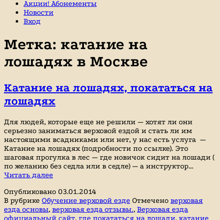
Акции! Абонементы
Новости
Вход
Метка:
катание на
лошадях в Москве
Катание на лошадях, покататься на
лошадях
Для людей, которые еще не решили — хотят ли они
серьезно заниматься верховой ездой и стать ли им
настоящими всадниками или нет, у нас есть услуга —
Катание на лошадях (подробности по ссылке). Это
шаговая прогулка в лес — где новичок сидит на лошади (
по желанию без седла или в седле) — а инструктор…
Катание
Читать далее
на
Опубликовано
03.01.2014
лошадях,
В рубрике
Обучение верховой езде
Отмечено
верховая
покататься
езда основы
,
верховая езда отзывы.
,
Верховая езда
на
официальный сайт
,
где покататься на лошади
,
катание
лошадях