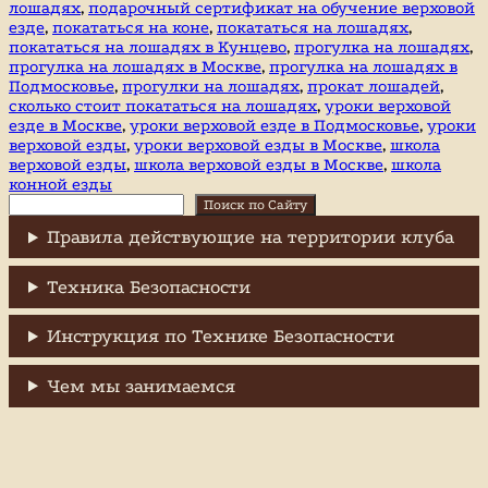
лошадях
,
подарочный сертификат на обучение верховой
езде
,
покататься на коне
,
покататься на лошадях
,
покататься на лошадях в Кунцево
,
прогулка на лошадях
,
прогулка на лошадях в Москве
,
прогулка на лошадях в
Подмосковье
,
прогулки на лошадях
,
прокат лошадей
,
сколько стоит покататься на лошадях
,
уроки верховой
езде в Москве
,
уроки верховой езде в Подмосковье
,
уроки
верховой езды
,
уроки верховой езды в Москве
,
школа
верховой езды
,
школа верховой езды в Москве
,
школа
конной езды
Поиск
Поиск по Сайту
Правила действующие на территории клуба
Техника Безопасности
Инструкция по Технике Безопасности
Чем мы занимаемся