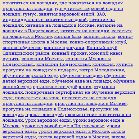
покататься на лошадях
,
где покататься на лошадях
прогулка на лошадях
,
где учиться верховой езде на
лошади
,
гумус
,
занятия верховой ездой
,
ЗАО
,
индивидуальные занятия выездкой
,
катание на
лошадях
,
катание на лошадях в Москве
,
катание на
лошадях в Подмосковье
,
кататься на лошадях
,
кататься
на лошадях в Москве
,
конная база
,
конная школа
,
конно-
спортивная школа в Москве
,
конно-спортивный клуб
,
конное обучение
,
конные прогулки
,
Конный клуб
Одинцовский район
,
конный прокат
,
конский навоз
купить
,
конюшни Москвы
,
конюшни Москвы и
Подмосковья.
,
конюшни Подмосковья
,
конюшня
,
купить
прогулку на лошадях в подарок
,
метро Молодежная
,
обучение верховой езде
,
обучение выездке
,
обучение
детей верховой езде
,
обучение езде на лошади
,
обучение
конной езде
,
органические удобрения
,
отдых на
лошадях
,
подарочный сертификат на обучение верховой
езде
,
покататься на коне
,
покататься на лошадях
,
прогулка на лошадях
,
прогулка на лошадях в Москве
,
прогулка на лошадях в Подмосковье
,
прогулки на
лошадях
,
прокат лошадей
,
сколько стоит покататься на
лошадях
,
урок верховой езды
,
уроки верховой езде в
Москве
,
уроки верховой езде в Подмосковье
,
уроки
верховой езды
,
уроки верховой езды в Москве
,
школа
верховой езды
,
школа верховой езды в Москве
,
школа