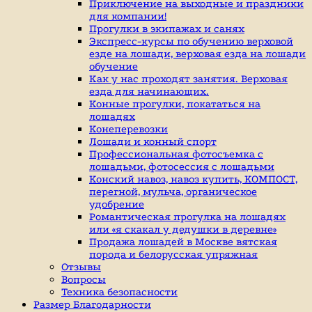
индивидуальные
Приключение на выходные и праздники
занятие
для компании!
верховой
Прогулки в экипажах и санях
ездой,
Экспресс-курсы по обучению верховой
иппотерапия,
езде на лошади, верховая езда на лошади
покататься
обучение
на
Как у нас проходят занятия. Верховая
лошадях
езда для начинающих.
Конные прогулки, покататься на
лошадях
Конеперевозки
Лошади и конный спорт
Профессиональная фотосъемка с
лошадьми, фотосессия с лошадьми
Конский навоз, навоз купить, КОМПОСТ,
перегной, мульча, органическое
удобрение
Романтическая прогулка на лошадях
или «я скакал у дедушки в деревне»
Продажа лошадей в Москве вятская
порода и белорусская упряжная
Отзывы
Вопросы
Техника безопасности
Размер Благодарности