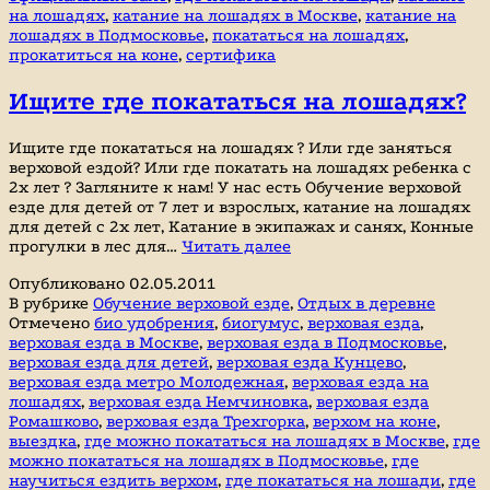
на лошадях
,
катание на лошадях в Москве
,
катание на
лошадях в Подмосковье
,
покататься на лошадях
,
прокатиться на коне
,
сертифика
Ищите где покататься на лошадях?
Ищите где покататься на лошадях ? Или где заняться
верховой ездой? Или где покатать на лошадях ребенка с
2х лет ? Загляните к нам! У нас есть Обучение верховой
езде для детей от 7 лет и взрослых, катание на лошадях
для детей с 2х лет, Катание в экипажах и санях, Конные
Ищите
прогулки в лес для…
Читать далее
где
Опубликовано
02.05.2011
покататься
В рубрике
Обучение верховой езде
,
Отдых в деревне
на
Отмечено
био удобрения
,
биогумус
,
верховая езда
,
лошадях?
верховая езда в Москве
,
верховая езда в Подмосковье
,
верховая езда для детей
,
верховая езда Кунцево
,
верховая езда метро Молодежная
,
верховая езда на
лошадях
,
верховая езда Немчиновка
,
верховая езда
Ромашково
,
верховая езда Трехгорка
,
верхом на коне
,
выездка
,
где можно покататься на лошадях в Москве
,
где
можно покататься на лошадях в Подмосковье
,
где
научиться ездить верхом
,
где покататься на лошади
,
где