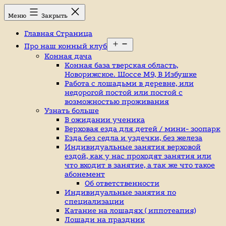
Перейти
Конный
Меню
Закрыть
к
клуб,
содержимому
конюшня
Главная Страница
в
Открыть
Ромашково,
Про наш конный клуб
меню
лошади,
Конная дача
обучение
Конная база тверская область,
верховой
Новорижское. Шоссе М9, В Избушке
езде,
Работа с лошадьми в деревне, или
верховая
недорогой постой или постой с
езда
возможностью проживания
в
Узнать больше
Москве,
В ожидании ученика
катание
Верховая езда для детей / мини- зоопарк
на
Езда без седла и уздечки, без железа
лошадях,
Индивидуальные занятия верховой
школа
ездой, как у нас проходят занятия или
верховой
что входит в занятие, а так же что такое
езды,
абонемент
конный
Об ответственности
спорт,
Индивидуальные занятия по
уроки
специализации
верховой
Катание на лошадях ( иппотеапия)
езды,
Лошади на праздник