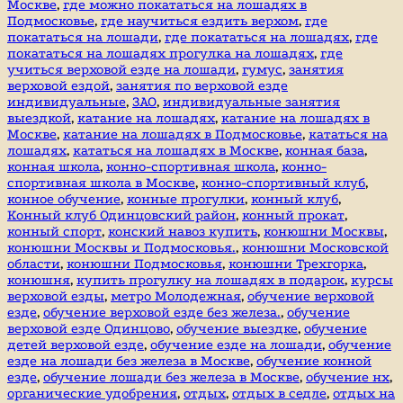
Москве
,
где можно покататься на лошадях в
Подмосковье
,
где научиться ездить верхом
,
где
покататься на лошади
,
где покататься на лошадях
,
где
покататься на лошадях прогулка на лошадях
,
где
учиться верховой езде на лошади
,
гумус
,
занятия
верховой ездой
,
занятия по верховой езде
индивидуальные
,
ЗАО
,
индивидуальные занятия
выездкой
,
катание на лошадях
,
катание на лошадях в
Москве
,
катание на лошадях в Подмосковье
,
кататься на
лошадях
,
кататься на лошадях в Москве
,
конная база
,
конная школа
,
конно-спортивная школа
,
конно-
спортивная школа в Москве
,
конно-спортивный клуб
,
конное обучение
,
конные прогулки
,
конный клуб
,
Конный клуб Одинцовский район
,
конный прокат
,
конный спорт
,
конский навоз купить
,
конюшни Москвы
,
конюшни Москвы и Подмосковья.
,
конюшни Московской
области
,
конюшни Подмосковья
,
конюшни Трехгорка
,
конюшня
,
купить прогулку на лошадях в подарок
,
курсы
верховой езды
,
метро Молодежная
,
обучение верховой
езде
,
обучение верховой езде без железа.
,
обучение
верховой езде Одинцово
,
обучение выездке
,
обучение
детей верховой езде
,
обучение езде на лошади
,
обучение
езде на лошади без железа в Москве
,
обучение конной
езде
,
обучение лошади без железа в Москве
,
обучение нх
,
органические удобрения
,
отдых
,
отдых в седле
,
отдых на