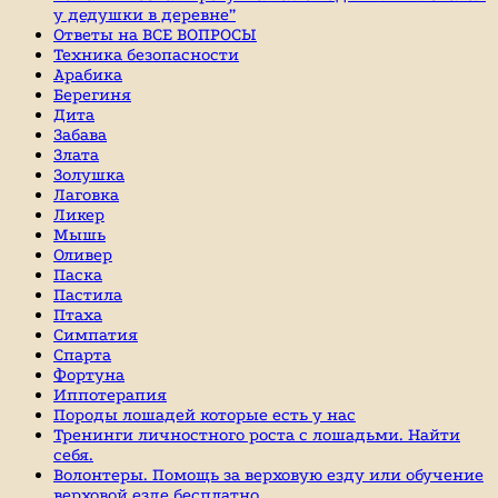
у дедушки в деревне”
Ответы на ВСЕ ВОПРОСЫ
Техника безопасности
Арабика
Берегиня
Дита
Забава
Злата
Золушка
Лаговка
Ликер
Мышь
Оливер
Паска
Пастила
Птаха
Симпатия
Спарта
Фортуна
Иппотерапия
Породы лошадей которые есть у нас
Тренинги личностного роста с лошадьми. Найти
себя.
Волонтеры. Помощь за верховую езду или обучение
верховой езде бесплатно