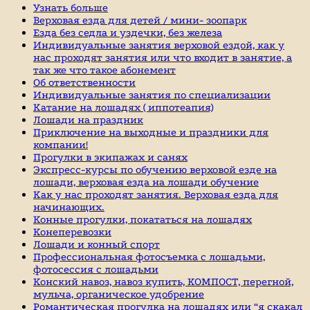
Узнать больше
Верховая езда для детей / мини- зоопарк
Езда без седла и уздечки, без железа
Индивидуальные занятия верховой ездой, как у
нас проходят занятия или что входит в занятие, а
так же что такое абонемент
Об ответственности
Индивидуальные занятия по специализации
Катание на лошадях ( иппотеапия)
Лошади на праздник
Приключение на выходные и праздники для
компании!
Прогулки в экипажах и санях
Экспресс-курсы по обучению верховой езде на
лошади, верховая езда на лошади обучение
Как у нас проходят занятия. Верховая езда для
начинающих.
Конные прогулки, покататься на лошадях
Конеперевозки
Лошади и конный спорт
Профессиональная фотосъемка с лошадьми,
фотосессия с лошадьми
Конский навоз, навоз купить, КОМПОСТ, перегной,
мульча, органическое удобрение
Романтическая прогулка на лошадях или “я скакал