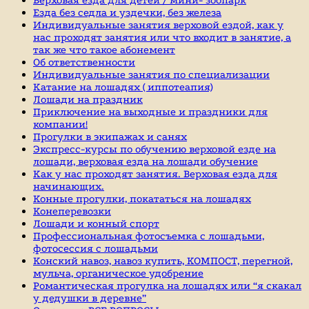
Езда без седла и уздечки, без железа
Индивидуальные занятия верховой ездой, как у
нас проходят занятия или что входит в занятие, а
так же что такое абонемент
Об ответственности
Индивидуальные занятия по специализации
Катание на лошадях ( иппотеапия)
Лошади на праздник
Приключение на выходные и праздники для
компании!
Прогулки в экипажах и санях
Экспресс-курсы по обучению верховой езде на
лошади, верховая езда на лошади обучение
Как у нас проходят занятия. Верховая езда для
начинающих.
Конные прогулки, покататься на лошадях
Конеперевозки
Лошади и конный спорт
Профессиональная фотосъемка с лошадьми,
фотосессия с лошадьми
Конский навоз, навоз купить, КОМПОСТ, перегной,
мульча, органическое удобрение
Романтическая прогулка на лошадях или “я скакал
у дедушки в деревне”