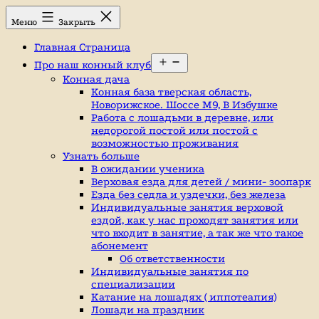
Перейти
Конный
Меню
Закрыть
к
клуб,
содержимому
конюшня
Главная Страница
в
Открыть
Ромашково,
Про наш конный клуб
меню
лошади,
Конная дача
обучение
Конная база тверская область,
верховой
Новорижское. Шоссе М9, В Избушке
езде,
Работа с лошадьми в деревне, или
верховая
недорогой постой или постой с
езда
возможностью проживания
в
Узнать больше
Москве,
В ожидании ученика
катание
Верховая езда для детей / мини- зоопарк
на
Езда без седла и уздечки, без железа
лошадях,
Индивидуальные занятия верховой
школа
ездой, как у нас проходят занятия или
верховой
что входит в занятие, а так же что такое
езды,
абонемент
конный
Об ответственности
спорт,
Индивидуальные занятия по
уроки
специализации
верховой
Катание на лошадях ( иппотеапия)
езды,
Лошади на праздник