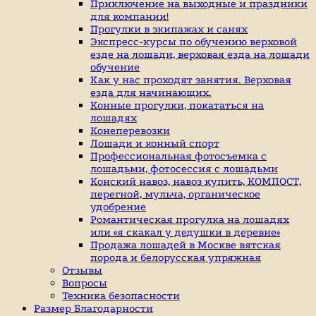
индивидуальные
Приключение на выходные и праздники
занятие
для компании!
верховой
Прогулки в экипажах и санях
ездой,
Экспресс-курсы по обучению верховой
иппотерапия,
езде на лошади, верховая езда на лошади
покататься
обучение
на
Как у нас проходят занятия. Верховая
лошадях
езда для начинающих.
Конные прогулки, покататься на
лошадях
Конеперевозки
Лошади и конный спорт
Профессиональная фотосъемка с
лошадьми, фотосессия с лошадьми
Конский навоз, навоз купить, КОМПОСТ,
перегной, мульча, органическое
удобрение
Романтическая прогулка на лошадях
или «я скакал у дедушки в деревне»
Продажа лошадей в Москве вятская
порода и белорусская упряжная
Отзывы
Вопросы
Техника безопасности
Размер Благодарности