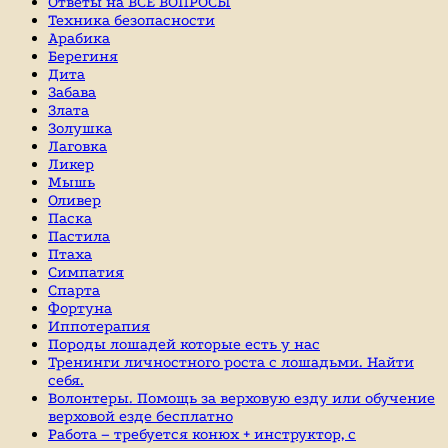
Ответы на ВСЕ ВОПРОСЫ
Техника безопасности
Арабика
Берегиня
Дита
Забава
Злата
Золушка
Лаговка
Ликер
Мышь
Оливер
Паска
Пастила
Птаха
Симпатия
Спарта
Фортуна
Иппотерапия
Породы лошадей которые есть у нас
Тренинги личностного роста с лошадьми. Найти
себя.
Волонтеры. Помощь за верховую езду или обучение
верховой езде бесплатно
Работа – требуется конюх + инструктор, с