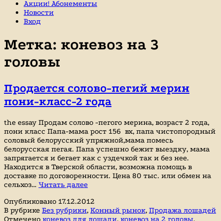
Акции! Абонементы
Новости
Вход
Метка:
коневоз на 3
головы
Продается солово-пегий мерин
пони-класс-2 года
the essay Продам солово -пегого мерина, возраст 2 года,
пони класс Папа-мама рост 156 вх, папа чистопородный
соловый белорусский упряжной,мама помесь
белорусская пегая. Папа успешно бежит выездку, мама
запрягается и бегает как с уздечкой так и без нее.
Находится в Тверской области, возможна помощь в
доставке по договоренности. Цена 80 тыс. или обмен на
Продается
сельхоз…
Читать далее
солово-
Опубликовано
17.12.2012
пегий
В рубрике
Без рубрики
,
Конный рынок
,
Продажа лошадей
мерин
Отмечено
коневоз для лошади
,
коневоз на 2 головы
,
пони-