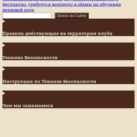
бесплатно
,
требуется волонтер в обмен на обучение
за
верховой езде
лошадьми
Поиск
Поиск по Сайту
Правила действующие на территории клуба
Техника Безопасности
Инструкция по Технике Безопасности
Чем мы занимаемся