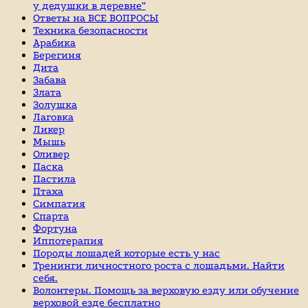
у дедушки в деревне”
Ответы на ВСЕ ВОПРОСЫ
Техника безопасности
Арабика
Берегиня
Дита
Забава
Злата
Золушка
Лаговка
Ликер
Мышь
Оливер
Паска
Пастила
Птаха
Симпатия
Спарта
Фортуна
Иппотерапия
Породы лошадей которые есть у нас
Тренинги личностного роста с лошадьми. Найти
себя.
Волонтеры. Помощь за верховую езду или обучение
верховой езде бесплатно