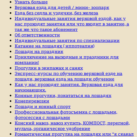
Узнать больше
Верховая езда для детей / мини- зоопарк
Езда без седла и уздечки, без железа
Индивидуальные занятия верховой ездой, как у
нас проходят занятия или что входит в занятие, а
так же что такое абонемент
Об ответственности
Индивидуальные занятия по специализации
Катание на лошадях ( иппотеапия)
Лошади на праздник
Приключение на выходные и праздники для
компании!
Прогулки в экипажах и санях
Экспресс-курсы по обучению верховой езде на
лошади, верховая езда на лошади обучение
Как у нас проходят занятия. Верховая езда для
начинающих.
Конные прогулки, покататься на лошадях
Конеперевозки
Лошади и конный спорт
Профессиональная фотосъемка с лошадьми,
фотосессия с лошадьми
Конский навоз, навоз купить, КОМПОСТ, перегной,
мульча, органическое удобрение
Романтическая прогулка на лошадях или “я скакал