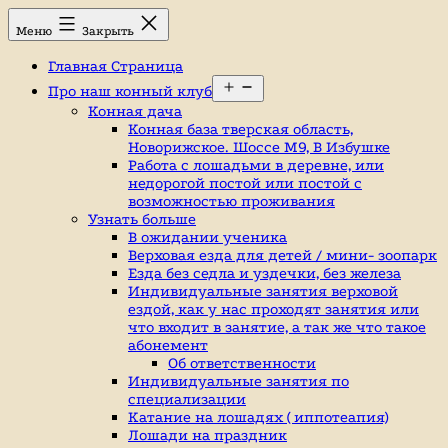
Перейти
Конный
Меню
Закрыть
к
клуб,
содержимому
конюшня
Главная Страница
в
Открыть
Ромашково,
Про наш конный клуб
меню
лошади,
Конная дача
обучение
Конная база тверская область,
верховой
Новорижское. Шоссе М9, В Избушке
езде,
Работа с лошадьми в деревне, или
верховая
недорогой постой или постой с
езда
возможностью проживания
в
Узнать больше
Москве,
В ожидании ученика
катание
Верховая езда для детей / мини- зоопарк
на
Езда без седла и уздечки, без железа
лошадях,
Индивидуальные занятия верховой
школа
ездой, как у нас проходят занятия или
верховой
что входит в занятие, а так же что такое
езды,
абонемент
конный
Об ответственности
спорт,
Индивидуальные занятия по
уроки
специализации
верховой
Катание на лошадях ( иппотеапия)
езды,
Лошади на праздник