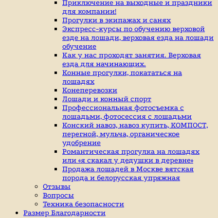
индивидуальные
Приключение на выходные и праздники
занятие
для компании!
верховой
Прогулки в экипажах и санях
ездой,
Экспресс-курсы по обучению верховой
иппотерапия,
езде на лошади, верховая езда на лошади
покататься
обучение
на
Как у нас проходят занятия. Верховая
лошадях
езда для начинающих.
Конные прогулки, покататься на
лошадях
Конеперевозки
Лошади и конный спорт
Профессиональная фотосъемка с
лошадьми, фотосессия с лошадьми
Конский навоз, навоз купить, КОМПОСТ,
перегной, мульча, органическое
удобрение
Романтическая прогулка на лошадях
или «я скакал у дедушки в деревне»
Продажа лошадей в Москве вятская
порода и белорусская упряжная
Отзывы
Вопросы
Техника безопасности
Размер Благодарности