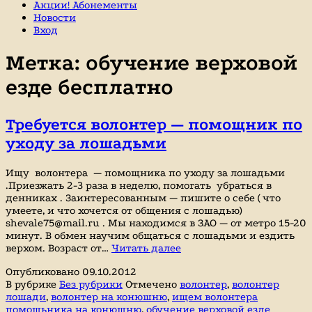
Акции! Абонементы
Новости
Вход
Метка:
обучение верховой
езде бесплатно
Требуется волонтер — помощник по
уходу за лошадьми
Ищу волонтера — помощника по уходу за лошадьми
.Приезжать 2-3 раза в неделю, помогать убраться в
денниках . Заинтересованным — пишите о себе ( что
умеете, и что хочется от общения с лошадью)
shevale75@mail.ru . Мы находимся в ЗАО — от метро 15-20
минут. В обмен научим общаться с лошадьми и ездить
Требуется
верхом. Возраст от…
Читать далее
волонтер
Опубликовано
09.10.2012
—
В рубрике
Без рубрики
Отмечено
волонтер
,
волонтер
помощник
лошади
,
волонтер на конюшню
,
ищем волонтера
по
помощьника на конюшню
,
обучение верховой езде
уходу