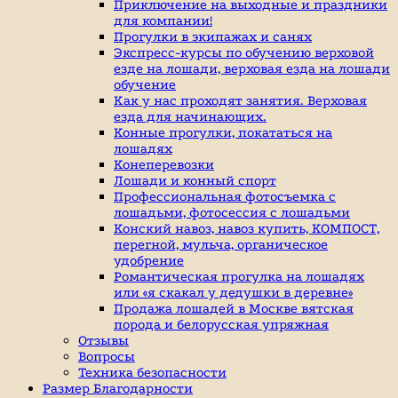
индивидуальные
Приключение на выходные и праздники
занятие
для компании!
верховой
Прогулки в экипажах и санях
ездой,
Экспресс-курсы по обучению верховой
иппотерапия,
езде на лошади, верховая езда на лошади
покататься
обучение
на
Как у нас проходят занятия. Верховая
лошадях
езда для начинающих.
Конные прогулки, покататься на
лошадях
Конеперевозки
Лошади и конный спорт
Профессиональная фотосъемка с
лошадьми, фотосессия с лошадьми
Конский навоз, навоз купить, КОМПОСТ,
перегной, мульча, органическое
удобрение
Романтическая прогулка на лошадях
или «я скакал у дедушки в деревне»
Продажа лошадей в Москве вятская
порода и белорусская упряжная
Отзывы
Вопросы
Техника безопасности
Размер Благодарности