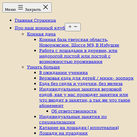
Перейти
Конный
Меню
Закрыть
к
клуб,
содержимому
конюшня
Главная Страница
в
Открыть
Ромашково,
Про наш конный клуб
меню
лошади,
Конная дача
обучение
Конная база тверская область,
верховой
Новорижское. Шоссе М9, В Избушке
езде,
Работа с лошадьми в деревне, или
верховая
недорогой постой или постой с
езда
возможностью проживания
в
Узнать больше
Москве,
В ожидании ученика
катание
Верховая езда для детей / мини- зоопарк
на
Езда без седла и уздечки, без железа
лошадях,
Индивидуальные занятия верховой
школа
ездой, как у нас проходят занятия или
верховой
что входит в занятие, а так же что такое
езды,
абонемент
конный
Об ответственности
спорт,
Индивидуальные занятия по
уроки
специализации
верховой
Катание на лошадях ( иппотеапия)
езды,
Лошади на праздник