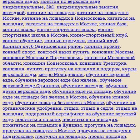
верховой ездой
,
занятия по верховой езде
индивидуальные
,
ЗАО
,
индивидуальные занятия
выездкой
,
катание на лошадях
,
катание на лошадях в
Москве
,
катание на лошадях в Подмосковье
,
кататься на
лошадях
,
кататься на лошадях в Москве
,
конная база
,
конная школа
,
конно-спортивная школа
,
конно-
спортивная школа в Москве
,
конно-спортивный клуб
,
конное обучение
,
конные прогулки
,
конный клуб
,
Конный клуб Одинцовский район
,
конный прокат
,
конный спорт
,
конский навоз купить
,
конюшни Москвы
,
конюшни Москвы и Подмосковья.
,
конюшни Московской
области
,
конюшни Подмосковья
,
конюшни Трехгорка
,
конюшня
,
купить прогулку на лошадях в подарок
,
курсы
верховой езды
,
метро Молодежная
,
обучение верховой
езде
,
обучение верховой езде без железа.
,
обучение
верховой езде Одинцово
,
обучение выездке
,
обучение
детей верховой езде
,
обучение езде на лошади
,
обучение
езде на лошади без железа в Москве
,
обучение конной
езде
,
обучение лошади без железа в Москве
,
обучение нх
,
органические удобрения
,
отдых
,
отдых в седле
,
отдых на
лошадях
,
подарочный сертификат на обучение верховой
езде
,
покататься на коне
,
покататься на лошадях
,
покататься на лошадях в Кунцево
,
прогулка на лошадях
,
прогулка на лошадях в Москве
,
прогулка на лошадях в
Подмосковье
,
прогулки на лошадях
,
прокат лошадей
,