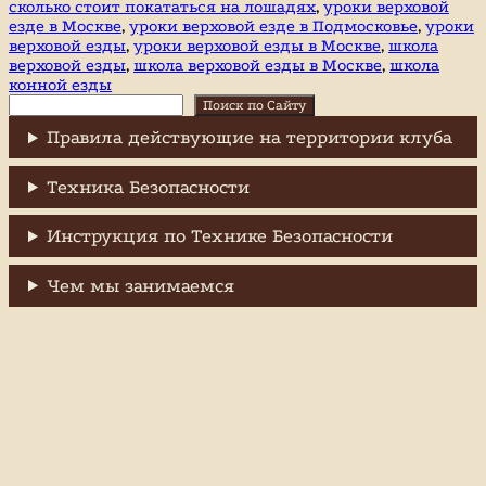
сколько стоит покататься на лошадях
,
уроки верховой
езде в Москве
,
уроки верховой езде в Подмосковье
,
уроки
верховой езды
,
уроки верховой езды в Москве
,
школа
верховой езды
,
школа верховой езды в Москве
,
школа
конной езды
Поиск
Поиск по Сайту
Правила действующие на территории клуба
Техника Безопасности
Инструкция по Технике Безопасности
Чем мы занимаемся