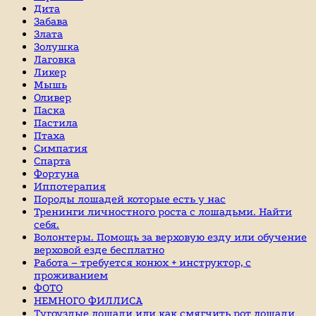
Дита
Забава
Злата
Золушка
Лаговка
Ликер
Мышь
Оливер
Паска
Пастила
Птаха
Симпатия
Спарта
Фортуна
Иппотерапия
Породы лошадей которые есть у нас
Тренинги личностного роста с лошадьми. Найти
себя.
Волонтеры. Помощь за верховую езду или обучение
верховой езде бесплатно
Работа – требуется конюх + инструктор, с
проживанием
ФОТО
НЕМНОГО ФИЛЛИСА
Тугоуздые лошади или как смягчить рот лошади