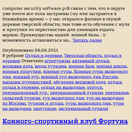
computer security software p>В связи с тем, что в округе
уже почти все поля застроены ( ну или застроятся в
ближайшее время) — у нас открылся филиал в глухой
деревне тверской области, там тоже есть обучение с нуля
и прогулки по окрестностям для умеющих ездить
верхом. Преимущества нашей конной базы, : 1-
Отдых
возможность остановиться на…
Читать далее
в
Опубликовано
06.06.2011
деревне,
В рубрике
Отдых в деревне
,
Тверская область, отдых в
экотуризм
деревне
Отмечено
агротуризм
,
активный отдых
,
верховая езда
,
виды туризма
,
конная база
,
конная школа
,
конные прогулки
,
конные туры
,
Конные туры выходного
дня
,
конный тур
,
конный тур выходного дня Россия
,
магазин путешествий
,
обучение верховой езде
,
отдых
,
отдых в деревне
,
отдых на выходные
,
отпуск
,
рекреационный тур.
,
рекреационный туризм
,
рекреация
,
сельский туризм
,
тур выходного дня
,
тур на выходные
из Москвы
,
туризм и отдых
,
туры выходного дня
,
туры
на выходные
,
экотуризм
,
экстимальный туризм
Конного-спортивный клуб Фортуна