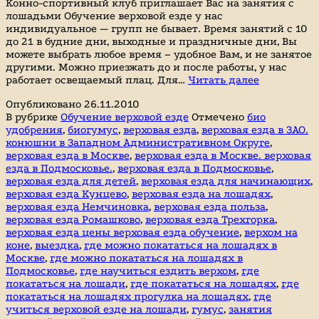
Конно-спортивный клуб приглашает Вас на занятия с
лошадьми Обучение верховой езде у нас
индивидуальное — групп не бывает. Время занятий с 10
до 21 в будние дни, выходные и праздничные дни, Вы
можете выбрать любое время – удобное Вам, и не занятое
другими. Можно приезжать до и после работы, у нас
Конного-
работает освещаемый плац. Для…
Читать далее
спортивны
Опубликовано
26.11.2010
клуб
В рубрике
Обучение верховой езде
Отмечено
био
Фортуна
удобрения
,
биогумус
,
верховая езда
,
верховая езда в ЗАО.
конюшни в Западном Административном Округе
,
верховая езда в Москве
,
верховая езда в Москве. верховая
езда в Подмосковье.
,
верховая езда в Подмосковье
,
верховая езда для детей
,
верховая езда для начинающих
,
верховая езда Кунцево
,
верховая езда на лошадях
,
верховая езда Немчиновка
,
верховая езда польза
,
верховая езда Ромашково
,
верховая езда Трехгорка
,
верховая езда цены верховая езда обучение
,
верхом на
коне
,
выездка
,
где можно покататься на лошадях в
Москве
,
где можно покататься на лошадях в
Подмосковье
,
где научиться ездить верхом
,
где
покататься на лошади
,
где покататься на лошадях
,
где
покататься на лошадях прогулка на лошадях
,
где
учиться верховой езде на лошади
,
гумус
,
занятия