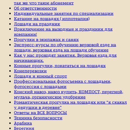
так же что такое абонемент
Об ответственности
Индивидуальные занятия по специализации
Катание на лошадях ( иппотеапия)
Лошади на праздник
Приключение на выходные и праздники для
компании!
Прогулки в экипажах и санях
Экспресс-курсы по обучению верховой езде на
лошади, верховая езда на лошади обучение
Как у нас проходят занятия. Верховая езда для
начинающих.
Конные прогулки, покататься на лошадях
Конеперевозки
Лошади и конный спорт
Профессиональная фотосъемка с лошадьми,
фотосессия с лошадьми
Конский навоз, навоз купить, КОМПОСТ, перегной,
мульча, органическое удобрение
Романтическая прогулка на лошадях или “я скакал
у дедушки в деревне”
Ответы на ВСЕ ВОПРОСЫ
Техника безопасности
Арабика
Берегиня