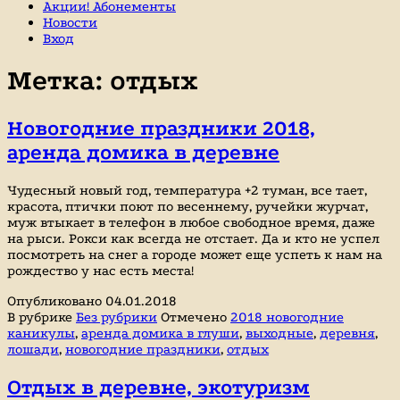
Акции! Абонементы
Новости
Вход
Метка:
отдых
Новогодние праздники 2018,
аренда домика в деревне
Чудесный новый год, температура +2 туман, все тает,
красота, птички поют по весеннему, ручейки журчат,
муж втыкает в телефон в любое свободное время, даже
на рыси. Рокси как всегда не отстает. Да и кто не успел
посмотреть на снег а городе может еще успеть к нам на
рождество у нас есть места!
Опубликовано
04.01.2018
В рубрике
Без рубрики
Отмечено
2018 новогодние
каникулы
,
аренда домика в глуши
,
выходные
,
деревня
,
лошади
,
новогодние праздники
,
отдых
Отдых в деревне, экотуризм