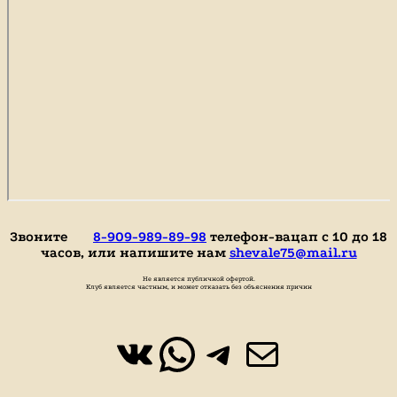
Звоните
8-909-989-89-98
телефон-вацап с 10 до 18
часов, или напишите нам
shevale75@mail.ru
Не является публичной офертой.
Клуб является частным, и может отказать без объяснения причин
ВКонтакте
WhatsApp
https://t.
Почта