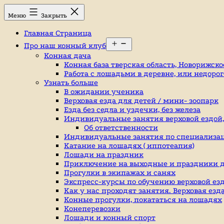
Перейти
Конный
Меню
Закрыть
к
клуб,
содержимому
конюшня
Главная Страница
в
Открыть
Ромашково,
Про наш конный клуб
меню
лошади,
Конная дача
обучение
Конная база тверская область, Новорижско
верховой
Работа с лошадьми в деревне, или недоро
езде,
Узнать больше
верховая
В ожидании ученика
езда
Верховая езда для детей / мини- зоопарк
в
Езда без седла и уздечки, без железа
Москве,
Индивидуальные занятия верховой ездой, к
катание
Об ответственности
на
Индивидуальные занятия по специализа
лошадях,
Катание на лошадях ( иппотеапия)
школа
Лошади на праздник
верховой
Приключение на выходные и праздники д
езды,
Прогулки в экипажах и санях
конный
Экспресс-курсы по обучению верховой езд
спорт,
Как у нас проходят занятия. Верховая ез
уроки
Конные прогулки, покататься на лошадях
верховой
Конеперевозки
езды,
Лошади и конный спорт