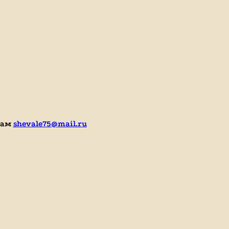
нам
shevale75@mail.ru
me/kkfortuna