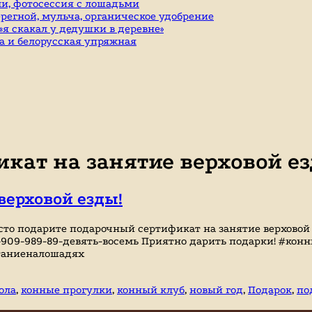
и, фотосессия с лошадьми
ерегной, мульча, органическое удобрение
я скакал у дедушки в деревне»
а и белорусская упряжная
кат на занятие верховой е
верховой езды!
о подарите подарочный сертификат на занятие верховой е
 8-909-989-89-девять-восемь Приятно дарить подарки! #ко
таниеналошадях
ола
,
конные прогулки
,
конный клуб
,
новый год
,
Подарок
,
по