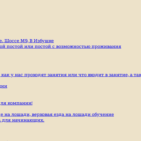
е. Шоссе М9, В Избушке
гой постой или постой с возможностью проживания
ак у нас проходят занятия или что входит в занятие, а та
ции
ля компании!
е на лошади, верховая езда на лошади обучение
да для начинающих.