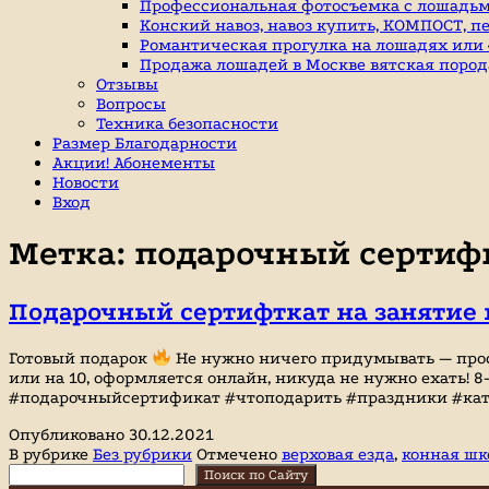
индивидуальные
Профессиональная фотосъемка с лошадьм
занятие
Конский навоз, навоз купить, КОМПОСТ, п
верховой
Романтическая прогулка на лошадях или «
ездой,
Продажа лошадей в Москве вятская пород
иппотерапия,
Отзывы
покататься
Вопросы
на
Техника безопасности
лошадях
Размер Благодарности
Акции! Абонементы
Новости
Вход
Метка:
подарочный сертифи
Подарочный сертифткат на занятие 
Готовый подарок
Не нужно ничего придумывать — прост
или на 10, оформляется онлайн, никуда не нужно ехать!
#подарочныйсертификат #чтоподарить #праздники #ка
Опубликовано
30.12.2021
В рубрике
Без рубрики
Отмечено
верховая езда
,
конная шк
Поиск
Поиск по Сайту