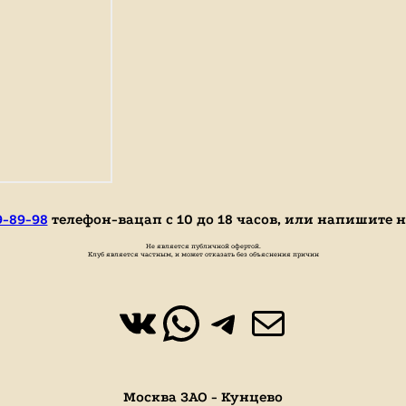
9-89-98
телефон-вацап с 10 до 18 часов, или напишите 
Не является публичной офертой.
Клуб является частным, и может отказать без объяснения причин
ВКонтакте
WhatsApp
https://t.
Почта
Москва ЗАО - Кунцево