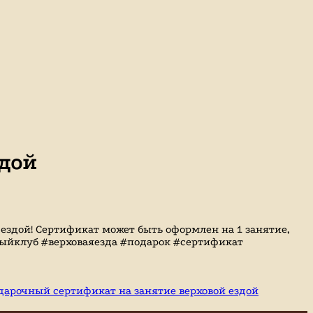
здой
здой! Сертификат может быть оформлен на 1 занятие,
нныйклуб #верховаяезда #подарок #сертификат
дарочный сертификат на занятие верховой ездой