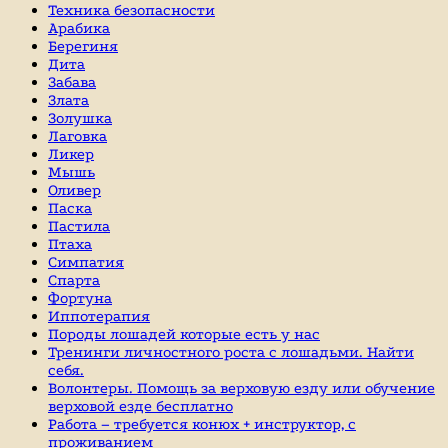
Техника безопасности
Арабика
Берегиня
Дита
Забава
Злата
Золушка
Лаговка
Ликер
Мышь
Оливер
Паска
Пастила
Птаха
Симпатия
Спарта
Фортуна
Иппотерапия
Породы лошадей которые есть у нас
Тренинги личностного роста с лошадьми. Найти
себя.
Волонтеры. Помощь за верховую езду или обучение
верховой езде бесплатно
Работа – требуется конюх + инструктор, с
проживанием