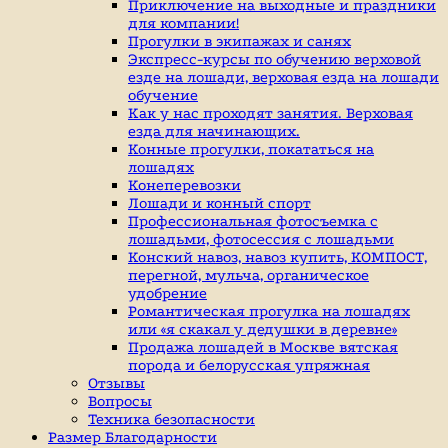
индивидуальные
Приключение на выходные и праздники
занятие
для компании!
верховой
Прогулки в экипажах и санях
ездой,
Экспресс-курсы по обучению верховой
иппотерапия,
езде на лошади, верховая езда на лошади
покататься
обучение
на
Как у нас проходят занятия. Верховая
лошадях
езда для начинающих.
Конные прогулки, покататься на
лошадях
Конеперевозки
Лошади и конный спорт
Профессиональная фотосъемка с
лошадьми, фотосессия с лошадьми
Конский навоз, навоз купить, КОМПОСТ,
перегной, мульча, органическое
удобрение
Романтическая прогулка на лошадях
или «я скакал у дедушки в деревне»
Продажа лошадей в Москве вятская
порода и белорусская упряжная
Отзывы
Вопросы
Техника безопасности
Размер Благодарности