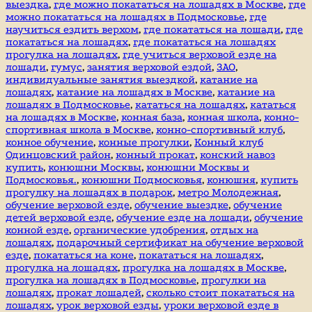
выездка
,
где можно покататься на лошадях в Москве
,
где
можно покататься на лошадях в Подмосковье
,
где
научиться ездить верхом
,
где покататься на лошади
,
где
покататься на лошадях
,
где покататься на лошадях
прогулка на лошадях
,
где учиться верховой езде на
лошади
,
гумус
,
занятия верховой ездой
,
ЗАО
,
индивидуальные занятия выездкой
,
катание на
лошадях
,
катание на лошадях в Москве
,
катание на
лошадях в Подмосковье
,
кататься на лошадях
,
кататься
на лошадях в Москве
,
конная база
,
конная школа
,
конно-
спортивная школа в Москве
,
конно-спортивный клуб
,
конное обучение
,
конные прогулки
,
Конный клуб
Одинцовский район
,
конный прокат
,
конский навоз
купить
,
конюшни Москвы
,
конюшни Москвы и
Подмосковья.
,
конюшни Подмосковья
,
конюшня
,
купить
прогулку на лошадях в подарок
,
метро Молодежная
,
обучение верховой езде
,
обучение выездке
,
обучение
детей верховой езде
,
обучение езде на лошади
,
обучение
конной езде
,
органические удобрения
,
отдых на
лошадях
,
подарочный сертификат на обучение верховой
езде
,
покататься на коне
,
покататься на лошадях
,
прогулка на лошадях
,
прогулка на лошадях в Москве
,
прогулка на лошадях в Подмосковье
,
прогулки на
лошадях
,
прокат лошадей
,
сколько стоит покататься на
лошадях
,
урок верховой езды
,
уроки верховой езде в