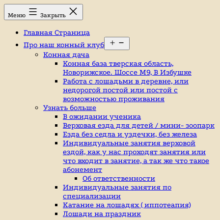
Перейти
Конный
Меню
Закрыть
к
клуб,
содержимому
конюшня
Главная Страница
в
Открыть
Ромашково,
Про наш конный клуб
меню
лошади,
Конная дача
обучение
Конная база тверская область,
верховой
Новорижское. Шоссе М9, В Избушке
езде,
Работа с лошадьми в деревне, или
верховая
недорогой постой или постой с
езда
возможностью проживания
в
Узнать больше
Москве,
В ожидании ученика
катание
Верховая езда для детей / мини- зоопарк
на
Езда без седла и уздечки, без железа
лошадях,
Индивидуальные занятия верховой
школа
ездой, как у нас проходят занятия или
верховой
что входит в занятие, а так же что такое
езды,
абонемент
конный
Об ответственности
спорт,
Индивидуальные занятия по
уроки
специализации
верховой
Катание на лошадях ( иппотеапия)
езды,
Лошади на праздник