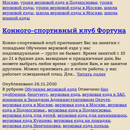
Москве
,
уроки верховой езде в Подмосковье
,
уроки
верховой езды
,
уроки верховой езды в Москве
,
школа
верховой езды
,
школа верховой езды в Москве
,
школа
конной езды
Конного-спортивный клуб Фортуна
Конно-спортивный клуб приглашает Вас на занятия с
лошадьми Обучение верховой езде у нас
индивидуальное — групп не бывает. Время занятий с 10
до 21 в будние дни, выходные и праздничные дни, Вы
можете выбрать любое время – удобное Вам, и не занятое
другими. Можно приезжать до и после работы, у нас
Конного-
работает освещаемый плац. Для…
Читать далее
спортивны
Опубликовано
26.11.2010
клуб
В рубрике
Обучение верховой езде
Отмечено
био
Фортуна
удобрения
,
биогумус
,
верховая езда
,
верховая езда в ЗАО.
конюшни в Западном Административном Округе
,
верховая езда в Москве
,
верховая езда в Москве. верховая
езда в Подмосковье.
,
верховая езда в Подмосковье
,
верховая езда для детей
,
верховая езда для начинающих
,
верховая езда Кунцево
,
верховая езда на лошадях
,
верховая езда Немчиновка
,
верховая езда польза
,