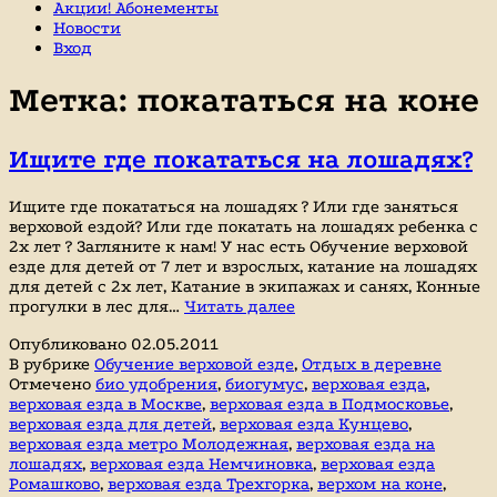
Акции! Абонементы
Новости
Вход
Метка:
покататься на коне
Ищите где покататься на лошадях?
Ищите где покататься на лошадях ? Или где заняться
верховой ездой? Или где покатать на лошадях ребенка с
2х лет ? Загляните к нам! У нас есть Обучение верховой
езде для детей от 7 лет и взрослых, катание на лошадях
для детей с 2х лет, Катание в экипажах и санях, Конные
Ищите
прогулки в лес для…
Читать далее
где
Опубликовано
02.05.2011
покататься
В рубрике
Обучение верховой езде
,
Отдых в деревне
на
Отмечено
био удобрения
,
биогумус
,
верховая езда
,
лошадях?
верховая езда в Москве
,
верховая езда в Подмосковье
,
верховая езда для детей
,
верховая езда Кунцево
,
верховая езда метро Молодежная
,
верховая езда на
лошадях
,
верховая езда Немчиновка
,
верховая езда
Ромашково
,
верховая езда Трехгорка
,
верхом на коне
,