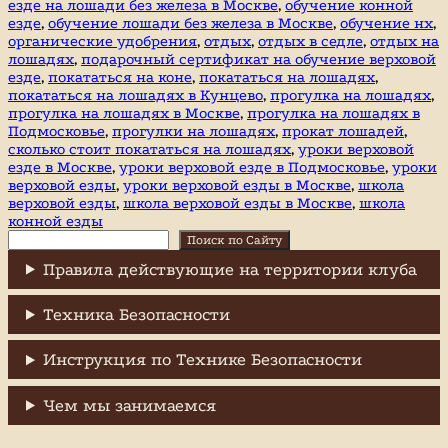
езде на лошади без железа в Москве
,
обучение конной
езде
,
обучение лошади без железа в Москве
,
обучение нх
,
органические удобрения
,
отдых
,
отдых в седле
,
отдых на
лошадях
,
подарочный сертификат на обучение верховой
езде
,
покататься на коне
,
покататься на лошадях
,
покататься на лошадях в Кунцево
,
прогулка на лошадях
,
прогулка на лошадях в Москве
,
прогулка на лошадях в
Подмосковье
,
прогулки на лошадях
,
прокат лошадей
,
сколько стоит покататься на лошадях
,
уроки верховой
езде в Москве
,
уроки верховой езде в Подмосковье
,
уроки
верховой езды
,
уроки верховой езды в Москве
,
школа
верховой езды
,
школа верховой езды в Москве
,
школа
конной езды
Поиск
Поиск по Сайту
Правила действующие на территории клуба
Техника Безопасности
Инструкция по Технике Безопасности
Чем мы занимаемся