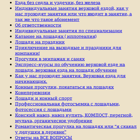
Езда без седла и уздечки, без железа
Индивидуальные занятия верховой ездой, как у
нас проходят занятия или что входит в занятие, а
так же что такое абонемент
Об ответственности
Индивидуальные занятия по специализации
Катание на лошадях ( иппотеапия)
Лошади на праздник
Приключение на выходные и праздники для
компании!
Прогулки в экипажах и санях
Экспресс-курсы по обучению верховой езде на
лошади, верховая езда на лошади обучение
Как у нас проходят занятия. Верховая езда для
начинающих.
Конные прогулки, покататься на лошадях
Конеперевозки
Лошади и конный спорт
Профессиональная фотосъемка с лошадьми,
фотосессия с лошадьми
Конский навоз, навоз купить, КОМПОСТ, перегной,
мульча, органическое удобрение
Романтическая прогулка на лошадях или “я скакал
у дедушки в деревне”
Ответы на ВСЕ ВОПРОСЫ