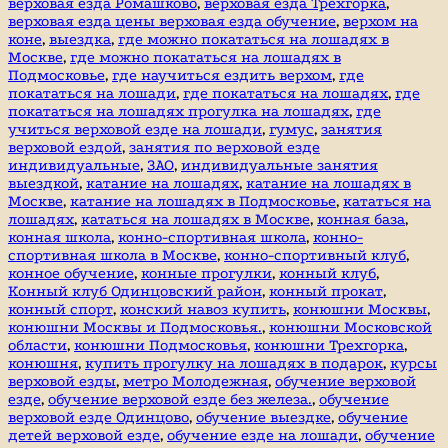
верховая езда Ромашково
,
верховая езда Трехгорка
,
верховая езда цены верховая езда обучение
,
верхом на
коне
,
выездка
,
где можно покататься на лошадях в
Москве
,
где можно покататься на лошадях в
Подмосковье
,
где научиться ездить верхом
,
где
покататься на лошади
,
где покататься на лошадях
,
где
покататься на лошадях прогулка на лошадях
,
где
учиться верховой езде на лошади
,
гумус
,
занятия
верховой ездой
,
занятия по верховой езде
индивидуальные
,
ЗАО
,
индивидуальные занятия
выездкой
,
катание на лошадях
,
катание на лошадях в
Москве
,
катание на лошадях в Подмосковье
,
кататься на
лошадях
,
кататься на лошадях в Москве
,
конная база
,
конная школа
,
конно-спортивная школа
,
конно-
спортивная школа в Москве
,
конно-спортивный клуб
,
конное обучение
,
конные прогулки
,
конный клуб
,
Конный клуб Одинцовский район
,
конный прокат
,
конный спорт
,
конский навоз купить
,
конюшни Москвы
,
конюшни Москвы и Подмосковья.
,
конюшни Московской
области
,
конюшни Подмосковья
,
конюшни Трехгорка
,
конюшня
,
купить прогулку на лошадях в подарок
,
курсы
верховой езды
,
метро Молодежная
,
обучение верховой
езде
,
обучение верховой езде без железа.
,
обучение
верховой езде Одинцово
,
обучение выездке
,
обучение
детей верховой езде
,
обучение езде на лошади
,
обучение