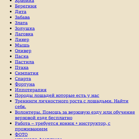
Арабика
Берегиня
Дита
Забава
Злата
Золушка
Лаговка
Ликер
Мышь
Оливер
Паска
Пастила
Птаха
Симпатия
Спарта
Фортуна
Иппотерапия
Породы лошадей которые есть у нас
Тренинги личностного роста с лошадьми. Найти
себя.
Волонтеры. Помощь за верховую езду или обучение
верховой езде бесплатно
Работа – требуется конюх + инструктор, с
проживанием
ФОТО