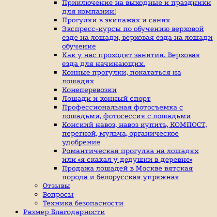
индивидуальные
Приключение на выходные и праздники
занятие
для компании!
верховой
Прогулки в экипажах и санях
ездой,
Экспресс-курсы по обучению верховой
иппотерапия,
езде на лошади, верховая езда на лошади
покататься
обучение
на
Как у нас проходят занятия. Верховая
лошадях
езда для начинающих.
Конные прогулки, покататься на
лошадях
Конеперевозки
Лошади и конный спорт
Профессиональная фотосъемка с
лошадьми, фотосессия с лошадьми
Конский навоз, навоз купить, КОМПОСТ,
перегной, мульча, органическое
удобрение
Романтическая прогулка на лошадях
или «я скакал у дедушки в деревне»
Продажа лошадей в Москве вятская
порода и белорусская упряжная
Отзывы
Вопросы
Техника безопасности
Размер Благодарности