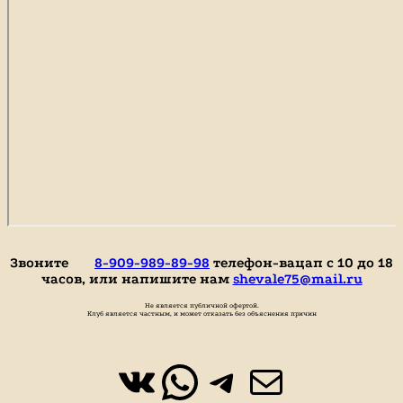
Звоните
8-909-989-89-98
телефон-вацап с 10 до 18
часов, или напишите нам
shevale75@mail.ru
Не является публичной офертой.
Клуб является частным, и может отказать без объяснения причин
ВКонтакте
WhatsApp
https://t.
Почта