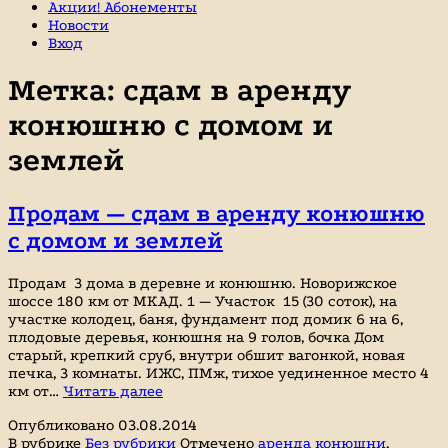
Акции! Абонементы
Новости
Вход
Метка:
сдам в аренду
конюшню с домом и
землей
Продам — сдам в аренду конюшню
с домом и землей
Продам 3 дома в деревне и конюшню. Новорижское
шоссе 180 км от МКАД. 1 — Участок 15 (30 соток), на
участке колодец, баня, фундамент под домик 6 на 6,
плодовые деревья, конюшня на 9 голов, бочка Дом
старый, крепкий сруб, внутри обшит вагонкой, новая
печка, 3 комнаты. ИЖС, ПМж, тихое уединенное место 4
Продам
км от…
Читать далее
—
Опубликовано
03.08.2014
сдам
В рубрике
Без рубрики
Отмечено
аренда конюшни
,
в