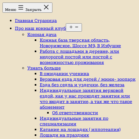
Перейти
Конный
Меню
Закрыть
к
клуб,
содержимому
конюшня
Главная Страница
в
Открыть
Ромашково,
Про наш конный клуб
меню
лошади,
Конная дача
обучение
Конная база тверская область,
верховой
Новорижское. Шоссе М9, В Избушке
езде,
Работа с лошадьми в деревне, или
верховая
недорогой постой или постой с
езда
возможностью проживания
в
Узнать больше
Москве,
В ожидании ученика
катание
Верховая езда для детей / мини- зоопарк
на
Езда без седла и уздечки, без железа
лошадях,
Индивидуальные занятия верховой
школа
ездой, как у нас проходят занятия или
верховой
что входит в занятие, а так же что такое
езды,
абонемент
конный
Об ответственности
спорт,
Индивидуальные занятия по
уроки
специализации
верховой
Катание на лошадях ( иппотеапия)
езды,
Лошади на праздник