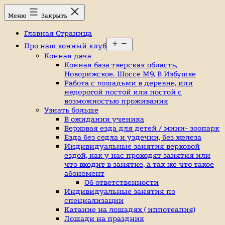
Перейти
Конный
Меню
Закрыть
к
клуб,
содержимому
конюшня
Главная Страница
в
Открыть
Ромашково,
Про наш конный клуб
меню
лошади,
Конная дача
обучение
Конная база тверская область,
верховой
Новорижское. Шоссе М9, В Избушке
езде,
Работа с лошадьми в деревне, или
верховая
недорогой постой или постой с
езда
возможностью проживания
в
Узнать больше
Москве,
В ожидании ученика
катание
Верховая езда для детей / мини- зоопарк
на
Езда без седла и уздечки, без железа
лошадях,
Индивидуальные занятия верховой
школа
ездой, как у нас проходят занятия или
верховой
что входит в занятие, а так же что такое
езды,
абонемент
конный
Об ответственности
спорт,
Индивидуальные занятия по
уроки
специализации
верховой
Катание на лошадях ( иппотеапия)
езды,
Лошади на праздник