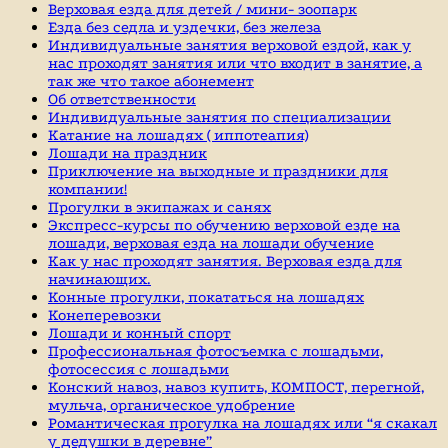
Верховая езда для детей / мини- зоопарк
Езда без седла и уздечки, без железа
Индивидуальные занятия верховой ездой, как у
нас проходят занятия или что входит в занятие, а
так же что такое абонемент
Об ответственности
Индивидуальные занятия по специализации
Катание на лошадях ( иппотеапия)
Лошади на праздник
Приключение на выходные и праздники для
компании!
Прогулки в экипажах и санях
Экспресс-курсы по обучению верховой езде на
лошади, верховая езда на лошади обучение
Как у нас проходят занятия. Верховая езда для
начинающих.
Конные прогулки, покататься на лошадях
Конеперевозки
Лошади и конный спорт
Профессиональная фотосъемка с лошадьми,
фотосессия с лошадьми
Конский навоз, навоз купить, КОМПОСТ, перегной,
мульча, органическое удобрение
Романтическая прогулка на лошадях или “я скакал
у дедушки в деревне”