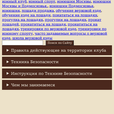
конный клуб
,
конный спорт
,
конюшни Москвы
,
конюшни
Москвы и Подмосковья.
,
конюшни Подмосковья
,
конюшня
,
лошади продажа
,
обучение верховой езде
,
обучение езде на лошади
,
покататься на лошадях
,
прогулка на лошадях
,
прогулки на лошадях
,
прокат
лошадей
,
прокатиться на лошадя
,
прокатиться на
лошадях
,
тренировки по верховой езде
,
тренировки по
конному спорту
,
часто задаваемые вопросы о верховой
езде
,
школа верховой езды
Поиск
Поиск по Сайту
Правила действующие на территории клуба
Техника Безопасности
Инструкция по Технике Безопасности
Чем мы занимаемся