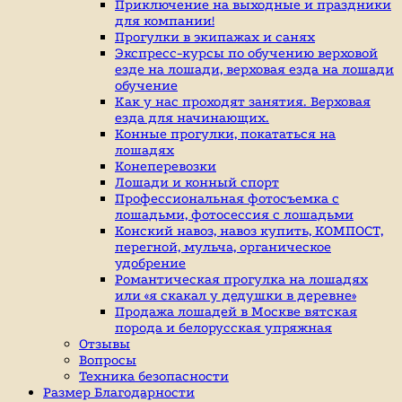
индивидуальные
Приключение на выходные и праздники
занятие
для компании!
верховой
Прогулки в экипажах и санях
ездой,
Экспресс-курсы по обучению верховой
иппотерапия,
езде на лошади, верховая езда на лошади
покататься
обучение
на
Как у нас проходят занятия. Верховая
лошадях
езда для начинающих.
Конные прогулки, покататься на
лошадях
Конеперевозки
Лошади и конный спорт
Профессиональная фотосъемка с
лошадьми, фотосессия с лошадьми
Конский навоз, навоз купить, КОМПОСТ,
перегной, мульча, органическое
удобрение
Романтическая прогулка на лошадях
или «я скакал у дедушки в деревне»
Продажа лошадей в Москве вятская
порода и белорусская упряжная
Отзывы
Вопросы
Техника безопасности
Размер Благодарности