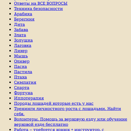
Ответы на ВСЕ ВОПРОСЫ
Техника безопасности
Арабика
Берегиня
Дита
Забава
Злата
Золушка
Лаговка
Ликер
Мышь
Оливер
Паска
Пастила
Птаха
Симпатия
Спарта
Фортуна
Иппотерапия
Породы лошадей которые есть у нас
Тренинги личностного роста с лошадьми. Найти
себя.
Волонтеры. Помощь за верховую езду или обучение
верховой езде бесплатно
Работа – требуется конюх + инструктор, с