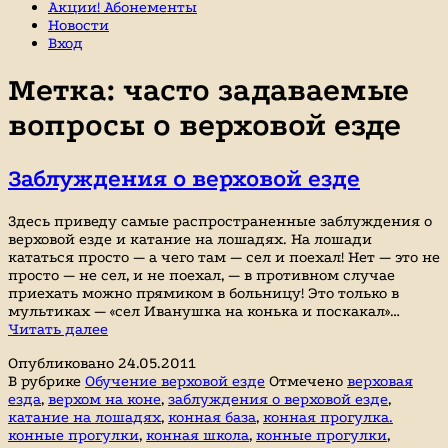
Акции! Абонементы
Новости
Вход
Метка:
часто задаваемые
вопросы о верховой езде
Заблуждения о верховой езде
Здесь приведу самые распространенные заблуждения о
верховой езде и катание на лошадях. На лошади
кататься просто — а чего там — сел и поехал! Нет — это не
просто — не сел, и не поехал, — в противном случае
приехать можно прямиком в больницу! Это только в
мультиках — «сел Иванушка на конька и поскакал»…
Заблуждения
Читать далее
о
Опубликовано
24.05.2011
верховой
В рубрике
Обучение верховой езде
Отмечено
верховая
езде
езда
,
верхом на коне
,
заблуждения о верховой езде
,
катание на лошадях
,
конная база
,
конная прогулка.
конные прогулки
,
конная школа
,
конные прогулки
,