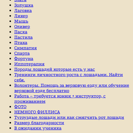
Золушка
Лаговка
Ликер
Мышь
Оливер
Паска
Пастила
Птаха
Симпатия
Спарта
Фортуна
Иппотерапия
Породы лошадей которые есть у нас
Тренинги личностного роста с лошадьми. Найти
себя.
Волонтеры. Помощь за верховую езду или обучение
верховой езде бесплатно
Работа – требуется конюх + инструктор, с
проживанием
ФОТО
НЕМНОГО ФИЛЛИСА
Тугоуздые лошади или как смягчить рот лошади
Размер благодарности
В ожидании ученика