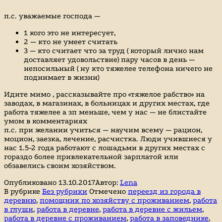
п.с. уважаемые господа —
1 кого это не интересует,
2 — кто не умеет считать
3 — кто считает что за труд ( который лично нам
доставляет удовольствие) пару часов в день —
непосильный ( ну кто тяжелее телефона ничего не
поднимает в жизни)
Идите мимо , рассказывайте про «тяжелое рабство» на
заводах, в магазинах, в больницах и других местах, где
работа тяжелее а зп меньше, чем у нас — не блистайте
умом в комментариях
п.с. при желании учиться — научим всему — рацион,
моцион, заезка, лечение, расчистка. Люди учившиеся у
нас 1.5-2 года работают с лошадьми в других местах с
гораздо более привлекательной зарплатой или
обзавелись своим хозяйством.
Опубликовано
13.10.2017
Автор:
Lena
В рубрике
Без рубрики
Отмечено
переезд из города в
деревню
,
помощник по хозяйству с проживанием
,
работа
в глуши
,
работа в деревне
,
работа в деревне с жильем
,
работа в деревне с проживанием
,
работа в заповеднике
,