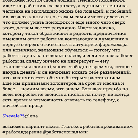
Возможен постой своей лошади. Немного пояснений,
ищем не работника за зарплату, а единомышленника,
человека не мыслящего жизнь без лошадей, и любящий
их, хозяева конники со стажем сами умеют делать все
что должен уметь помощник и еще много чего сверх
этого, делаем все это регулярно. Ищем человека,
которому такой образ жизни в радость, предпочтение
имеющим опыт работы на конезаводах и думающих в
первую очередь о животных в ситуациях форсмажора
или новичкам, желающим обучаться — потому что
работы в день на несколько часов, и если человека более
работы за оплату ничего не интересует — ему
становиться скучно ( много свободное времени, которое
некуда девать) и он начинает искать себе развлечений,
что заканчивается обычно быстрым расставанием.
Еще мы принимаем волонтеров, на срок от месяца и
более — научим всему, что знаем. Большая просьба по
всем вопросам не звонить а писать на почту, не всегда
есть время и возможность отвечать по телефону, с
почтой все проще.
Shevale75
@lena
возможен вариант вахты #конюх #работаспроживанием
#работавдеревне #работаслошадьми