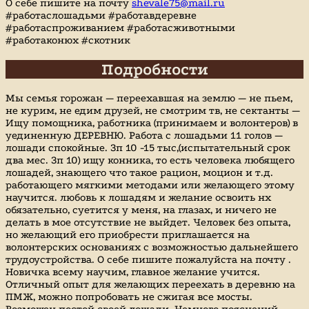
О себе пишите на почту
shevale75@mail.ru
#работаслошадьми #работавдеревне
#работаспроживанием #работасживотными
#работаконюх #скотник
Подробности
Мы семья горожан — переехавшая на землю — не пьем,
не курим, не едим друзей, не смотрим тв, не сектанты —
Ищу помощника, работника (принимаем и волонтеров) в
уединенную ДЕРЕВНЮ. Работа с лошадьми 11 голов —
лошади спокойные. Зп 10 -15 тыс,(испытательный срок
два мес. Зп 10) ищу конника, то есть человека любящего
лошадей, знающего что такое рацион, моцион и т.д.
работающего мягкими методами или желающего этому
научится. любовь к лошадям и желание освоить нх
обязательно, суетится у меня, на глазах, и ничего не
делать в мое отсутствие не выйдет. Человек без опыта,
но желающий его приобрести приглашается на
волонтерских основаниях с возможностью дальнейшего
трудоустройства. О себе пишите пожалуйста на почту .
Новичка всему научим, главное желание учится.
Отличный опыт для желающих переехать в деревню на
ПМЖ, можно попробовать не сжигая все мосты.