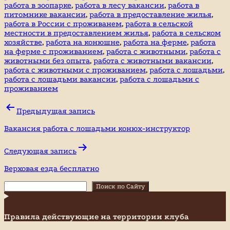
работа в зоопарке
,
работа в лесу вакансии
,
работа в
питомнике вакансии
,
работа в предоставление жилья
,
работа в России с проживанем
,
работа в сельской
местности в предоставлением жилья
,
работа в сельском
хозяйстве
,
работа на конюшне
,
работа на ферме
,
работа
на ферме с проживанием
,
работа с животными
,
работа с
животными без опыта
,
работа с животными вакансии
,
работа с животными с проживанием
,
работа с лошадьми
,
работа с лошадьми вакансии
,
работа с лошадьми с
проживанием
Навигация
Предыдущая запись
по
Вакансия работа с лошадьми конюх-инструктор
записям
Следующая запись
Верховая езда бесплатно
Поиск
Поиск по Сайту
Правила действующие на территории клуба