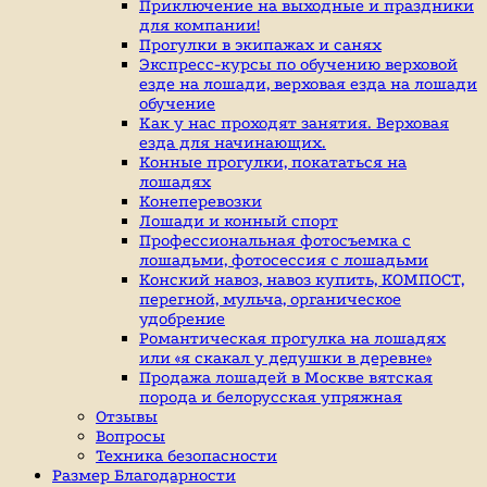
индивидуальные
Приключение на выходные и праздники
занятие
для компании!
верховой
Прогулки в экипажах и санях
ездой,
Экспресс-курсы по обучению верховой
иппотерапия,
езде на лошади, верховая езда на лошади
покататься
обучение
на
Как у нас проходят занятия. Верховая
лошадях
езда для начинающих.
Конные прогулки, покататься на
лошадях
Конеперевозки
Лошади и конный спорт
Профессиональная фотосъемка с
лошадьми, фотосессия с лошадьми
Конский навоз, навоз купить, КОМПОСТ,
перегной, мульча, органическое
удобрение
Романтическая прогулка на лошадях
или «я скакал у дедушки в деревне»
Продажа лошадей в Москве вятская
порода и белорусская упряжная
Отзывы
Вопросы
Техника безопасности
Размер Благодарности