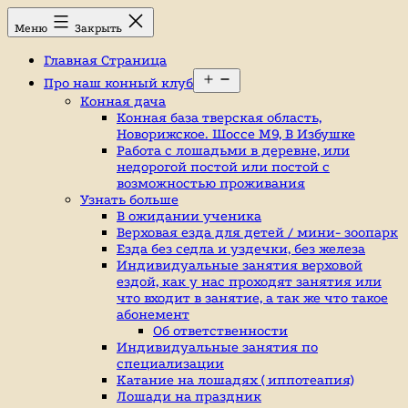
Перейти
Конный
Меню
Закрыть
к
клуб,
содержимому
конюшня
Главная Страница
в
Открыть
Ромашково,
Про наш конный клуб
меню
лошади,
Конная дача
обучение
Конная база тверская область,
верховой
Новорижское. Шоссе М9, В Избушке
езде,
Работа с лошадьми в деревне, или
верховая
недорогой постой или постой с
езда
возможностью проживания
в
Узнать больше
Москве,
В ожидании ученика
катание
Верховая езда для детей / мини- зоопарк
на
Езда без седла и уздечки, без железа
лошадях,
Индивидуальные занятия верховой
школа
ездой, как у нас проходят занятия или
верховой
что входит в занятие, а так же что такое
езды,
абонемент
конный
Об ответственности
спорт,
Индивидуальные занятия по
уроки
специализации
верховой
Катание на лошадях ( иппотеапия)
езды,
Лошади на праздник