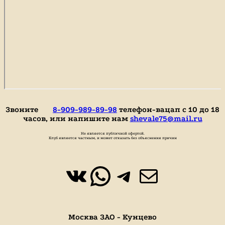
Звоните
8-909-989-89-98
телефон-вацап с 10 до 18
часов, или напишите нам
shevale75@mail.ru
Не является публичной офертой.
Клуб является частным, и может отказать без объяснения причин
ВКонтакте
WhatsApp
https://t.
Почта
Москва ЗАО - Кунцево