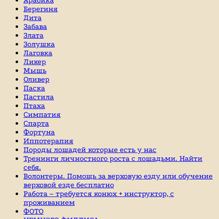
Берегиня
Дита
Забава
Злата
Золушка
Лаговка
Ликер
Мышь
Оливер
Паска
Пастила
Птаха
Симпатия
Спарта
Фортуна
Иппотерапия
Породы лошадей которые есть у нас
Тренинги личностного роста с лошадьми. Найти
себя.
Волонтеры. Помощь за верховую езду или обучение
верховой езде бесплатно
Работа – требуется конюх + инструктор, с
проживанием
ФОТО