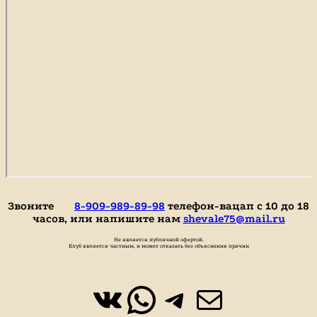
Звоните
8-909-989-89-98
телефон-вацап с 10 до 18
часов, или напишите нам
shevale75@mail.ru
Не является публичной офертой.
Клуб является частным, и может отказать без объяснения причин
ВКонтакте
WhatsApp
https://t.
Почта