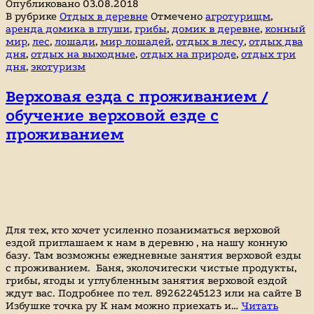
Опубликовано
03.08.2018
в
В рубрике
Отдых в деревне
Отмечено
агротурищм
,
лесу.
аренда домика в глуши
,
грибы
,
домик в деревне
,
конный
Лошади
мир
,
лес
,
лошади
,
мир лошадей
,
отдых в лесу
,
отдых два
дня
,
отдых на выходные
,
отдых на природе
,
отдых три
дня
,
экотуризм
Верховая езда с проживанием /
обучение верховой езде с
проживанием
Для тех, кто хочет усиленно позаниматься верховой
ездой приглашаем к нам в деревню , на нашу конную
базу. Там возможны ежедневные занятия верховой езды
с проживанием. Баня, эколочигески чистые продукты,
грибы, ягоды и углубленным занятия верховой ездой
ждут вас. Подробнее по тел. 89262245123 или на сайте В
Избушке точка ру К нам можно приехать и…
Читать