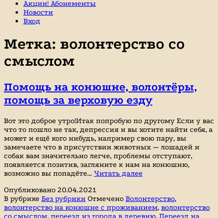
Акции! Абонементы
Новости
Вход
Метка:
волонтерство со
смыслом
Помощь на конюшне, волонтёры,
помощь за верховую езду
Вот это доброе утро!Итак попробую по другому Если у вас
что то пошло не так, депрессия и вы хотите найти себя, а
может и ещё кого нибудь, например свою пару, вы
замечаете что в присутствии животных — лошадей и
собак вам значительно легче, проблемы отступают,
появляется позитив, загляните к нам на конюшню,
Помощь
возможно вы попадёте…
Читать далее
на
Опубликовано
20.04.2021
конюшне,
В рубрике
Без рубрики
Отмечено
Волонтерство
,
волонтёры,
волонтерство на конюшне с проживанием
,
волонтерство
помощь
со смыслом
,
переезд из города в деревню
,
Переезд на
за