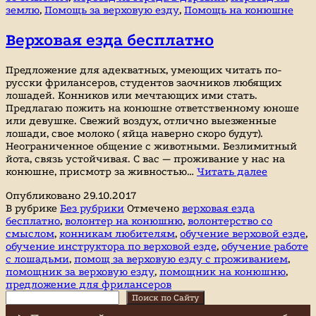
землю
,
Помощь за верховую езду
,
Помощь на конюшне
верховую
езду
Верховая езда бесплатно
Предложение для адекватных, умеющих читать по-
русски фрилансеров, студентов заочников любящих
лошадей. Конников или мечтающих ими стать.
Предлагаю пожить на конюшне ответственному юноше
или девушке. Свежий воздух, отлично выезженные
лошади, свое молоко ( яйца наверно скоро будут).
Неограниченное общение с животными. Безлимитный
йота, связь устойчивая. С вас — проживание у нас на
Верховая
конюшне, присмотр за живностью…
Читать далее
езда
Опубликовано
29.10.2017
бесплатн
В рубрике
Без рубрики
Отмечено
верховая езда
бесплатно
,
волонтер на конюшню
,
волонтерство со
смыслом
,
конникам любителям
,
обучение верховой езде
,
обучение инструктора по верховой езде
,
обучение работе
с лошадьми
,
помощ за верховую езду с проживанием
,
помощник за верховую езду
,
помощник на конюшню
,
предложение для фрилансеров
Поиск
Поиск по Сайту