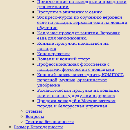
индивидуальные
Приключение на выходные и праздники
занятие
для компании!
верховой
Прогулки в экипажах и санях
ездой,
Экспресс-курсы по обучению верховой
иппотерапия,
езде на лошади, верховая езда на лошади
покататься
обучение
на
Как у нас проходят занятия. Верховая
лошадях
езда для начинающих.
Конные прогулки, покататься на
лошадях
Конеперевозки
Лошади и конный спорт
Профессиональная фотосъемка с
лошадьми, фотосессия с лошадьми
Конский навоз, навоз купить, КОМПОСТ,
перегной, мульча, органическое
удобрение
Романтическая прогулка на лошадях
или «я скакал у дедушки в деревне»
Продажа лошадей в Москве вятская
порода и белорусская упряжная
Отзывы
Вопросы
Техника безопасности
Размер Благодарности