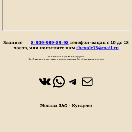
Звоните
8-909-989-89-98
телефон-вацап с 10 до 18
часов, или напишите нам
shevale75@mail.ru
Не является публичной офертой.
Клуб является частным, и может отказать без объяснения причин
ВКонтакте
WhatsApp
https://t.
Почта
Москва ЗАО - Кунцево