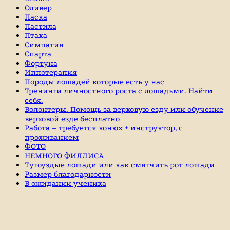
Оливер
Паска
Пастила
Птаха
Симпатия
Спарта
Фортуна
Иппотерапия
Породы лошадей которые есть у нас
Тренинги личностного роста с лошадьми. Найти
себя.
Волонтеры. Помощь за верховую езду или обучение
верховой езде бесплатно
Работа – требуется конюх + инструктор, с
проживанием
ФОТО
НЕМНОГО ФИЛЛИСА
Тугоуздые лошади или как смягчить рот лошади
Размер благодарности
В ожидании ученика