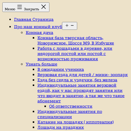
Перейти
Конный
Меню
Закрыть
к
клуб,
содержимому
конюшня
Главная Страница
в
Открыть
Ромашково,
Про наш конный клуб
меню
лошади,
Конная дача
обучение
Конная база тверская область,
верховой
Новорижское. Шоссе М9, В Избушке
езде,
Работа с лошадьми в деревне, или
верховая
недорогой постой или постой с
езда
возможностью проживания
в
Узнать больше
Москве,
В ожидании ученика
катание
Верховая езда для детей / мини- зоопарк
на
Езда без седла и уздечки, без железа
лошадях,
Индивидуальные занятия верховой
школа
ездой, как у нас проходят занятия или
верховой
что входит в занятие, а так же что такое
езды,
абонемент
конный
Об ответственности
спорт,
Индивидуальные занятия по
уроки
специализации
верховой
Катание на лошадях ( иппотеапия)
езды,
Лошади на праздник