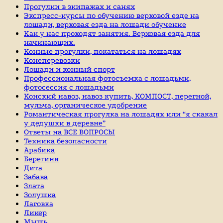
Прогулки в экипажах и санях
Экспресс-курсы по обучению верховой езде на
лошади, верховая езда на лошади обучение
Как у нас проходят занятия. Верховая езда для
начинающих.
Конные прогулки, покататься на лошадях
Конеперевозки
Лошади и конный спорт
Профессиональная фотосъемка с лошадьми,
фотосессия с лошадьми
Конский навоз, навоз купить, КОМПОСТ, перегной,
мульча, органическое удобрение
Романтическая прогулка на лошадях или “я скакал
у дедушки в деревне”
Ответы на ВСЕ ВОПРОСЫ
Техника безопасности
Арабика
Берегиня
Дита
Забава
Злата
Золушка
Лаговка
Ликер
Мышь