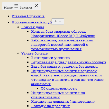
Перейти
Конный
Меню
Закрыть
к
клуб,
содержимому
конюшня
Главная Страница
в
Открыть
Ромашково,
Про наш конный клуб
меню
лошади,
Конная дача
обучение
Конная база тверская область,
верховой
Новорижское. Шоссе М9, В Избушке
езде,
Работа с лошадьми в деревне, или
верховая
недорогой постой или постой с
езда
возможностью проживания
в
Узнать больше
Москве,
В ожидании ученика
катание
Верховая езда для детей / мини- зоопарк
на
Езда без седла и уздечки, без железа
лошадях,
Индивидуальные занятия верховой
школа
ездой, как у нас проходят занятия или
верховой
что входит в занятие, а так же что такое
езды,
абонемент
конный
Об ответственности
спорт,
Индивидуальные занятия по
уроки
специализации
верховой
Катание на лошадях ( иппотеапия)
езды,
Лошади на праздник