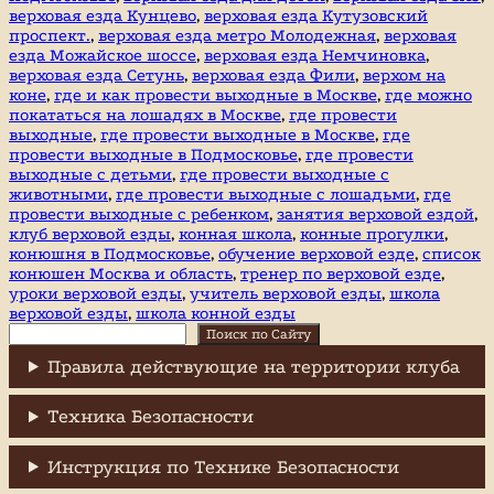
верховая езда Кунцево
,
верховая езда Кутузовский
проспект.
,
верховая езда метро Молодежная
,
верховая
езда Можайское шоссе
,
верховая езда Немчиновка
,
верховая езда Сетунь
,
верховая езда Фили
,
верхом на
коне
,
где и как провести выходные в Москве
,
где можно
покататься на лошадях в Москве
,
где провести
выходные
,
где провести выходные в Москве
,
где
провести выходные в Подмосковье
,
где провести
выходные с детьми
,
где провести выходные с
животными
,
где провести выходные с лошадьми
,
где
провести выходные с ребенком
,
занятия верховой ездой
,
клуб верховой езды
,
конная школа
,
конные прогулки
,
конюшня в Подмосковье
,
обучение верховой езде
,
список
конюшен Москва и область
,
тренер по верховой езде
,
уроки верховой езды
,
учитель верховой езды
,
школа
верховой езды
,
школа конной езды
Поиск
Поиск по Сайту
Правила действующие на территории клуба
Техника Безопасности
Инструкция по Технике Безопасности