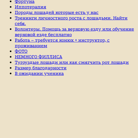
Фортуна
Иппотерапия
Породы лошадей которые есть у нас
Тренинги личностного роста с лошадьми. Найти
себя.
Волонтеры. Помощь за верховую езду или обучение
верховой езде бесплатно
Работа – требуется конюх + инструктор, с
проживанием
ФОТО
НЕМНОГО ФИЛЛИСА
Тугоуздые лошади или как смягчить рот лошади
Размер благодарности
В ожидании ученика