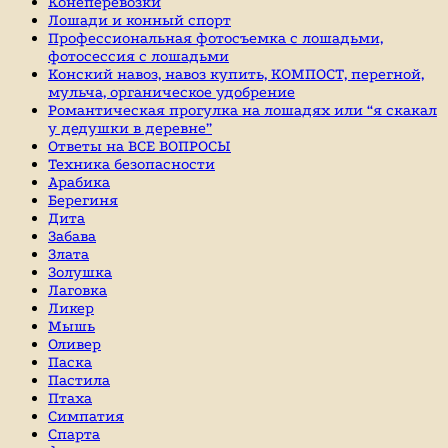
Конеперевозки
Лошади и конный спорт
Профессиональная фотосъемка с лошадьми,
фотосессия с лошадьми
Конский навоз, навоз купить, КОМПОСТ, перегной,
мульча, органическое удобрение
Романтическая прогулка на лошадях или “я скакал
у дедушки в деревне”
Ответы на ВСЕ ВОПРОСЫ
Техника безопасности
Арабика
Берегиня
Дита
Забава
Злата
Золушка
Лаговка
Ликер
Мышь
Оливер
Паска
Пастила
Птаха
Симпатия
Спарта