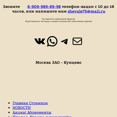
Звоните
8-909-989-89-98
телефон-вацап с 10 до 18
часов, или напишите нам
shevale75@mail.ru
Не является публичной офертой.
Клуб является частным, и может отказать без объяснения причин
ВКонтакте
WhatsApp
https://t.
Почта
Москва ЗАО - Кунцево
Главная Страница
НОВОСТИ
Акции! Абонементы
Про нас. Кто мы, и чем живём