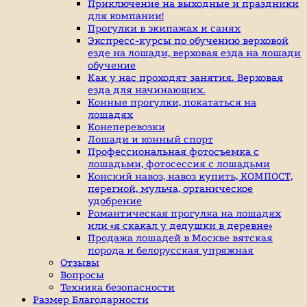
индивидуальные
Приключение на выходные и праздники
занятие
для компании!
верховой
Прогулки в экипажах и санях
ездой,
Экспресс-курсы по обучению верховой
иппотерапия,
езде на лошади, верховая езда на лошади
покататься
обучение
на
Как у нас проходят занятия. Верховая
лошадях
езда для начинающих.
Конные прогулки, покататься на
лошадях
Конеперевозки
Лошади и конный спорт
Профессиональная фотосъемка с
лошадьми, фотосессия с лошадьми
Конский навоз, навоз купить, КОМПОСТ,
перегной, мульча, органическое
удобрение
Романтическая прогулка на лошадях
или «я скакал у дедушки в деревне»
Продажа лошадей в Москве вятская
порода и белорусская упряжная
Отзывы
Вопросы
Техника безопасности
Размер Благодарности