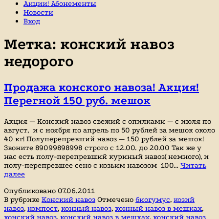
Акции! Абонементы
Новости
Вход
Метка:
конский навоз
недорого
Продажа конского навоза! Акция!
Перегной 150 руб. мешок
Акция — Конский навоз свежий с опилками — с июля по
август, и с ноября по апрель по 50 рублей за мешок около
40 кг! Полуперепревший навоз — 150 рублей за мешок!
Звоните 89099898998 строго с 12.00. до 20.00 Так же у
нас есть полу-перепревший куриный навоз( немного), и
полу-перепревшее сено с козьим навозом 100…
Читать
Продажа
далее
конского
Опубликовано
07.06.2011
навоза!
В рубрике
Конский навоз
Отмечено
биогумус
,
козий
Акция!
навоз
,
компост
,
конный навоз
,
конный навоз в мешках
,
Перегной
конский навоз
,
конский навоз в мешках
,
конский навоз
150