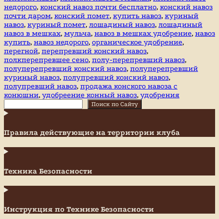
недорого
,
конский навоз почти бесплатно
,
конский навоз
руб.
почти даром
,
конский помет
,
купить навоз
,
куриный
мешок
навоз
,
куриный помет
,
лошадиный навоз
,
лошадиный
навоз в мешках
,
мульча
,
навоз в мешках удобрение
,
навоз
купить
,
навоз недорого
,
органическое удобрение
,
перегной
,
перепревший конский навоз
,
полкперепревшее сено
,
полу-перепревший навоз
,
полуперепревший конский навоз
,
полуперепревший
куриный навоз
,
полупревший конский навоз
,
полупревший навоз
,
продажа конского навоза с
конюшни
,
удобреение конный навоз
,
удобрения
Поиск
Поиск по Сайту
Правила действующие на территории клуба
Техника Безопасности
Инструкция по Технике Безопасности