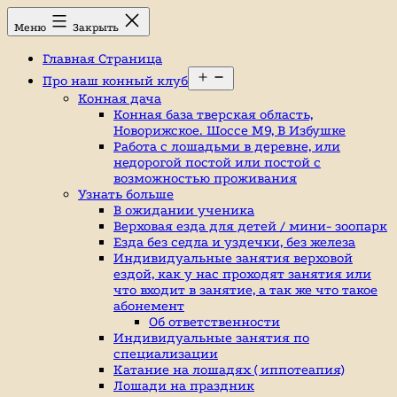
Перейти
Конный
Меню
Закрыть
к
клуб,
содержимому
конюшня
Главная Страница
в
Открыть
Ромашково,
Про наш конный клуб
меню
лошади,
Конная дача
обучение
Конная база тверская область,
верховой
Новорижское. Шоссе М9, В Избушке
езде,
Работа с лошадьми в деревне, или
верховая
недорогой постой или постой с
езда
возможностью проживания
в
Узнать больше
Москве,
В ожидании ученика
катание
Верховая езда для детей / мини- зоопарк
на
Езда без седла и уздечки, без железа
лошадях,
Индивидуальные занятия верховой
школа
ездой, как у нас проходят занятия или
верховой
что входит в занятие, а так же что такое
езды,
абонемент
конный
Об ответственности
спорт,
Индивидуальные занятия по
уроки
специализации
верховой
Катание на лошадях ( иппотеапия)
езды,
Лошади на праздник