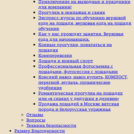
индивидуальные
Приключение на выходные и праздники
занятие
для компании!
верховой
Прогулки в экипажах и санях
ездой,
Экспресс-курсы по обучению верховой
иппотерапия,
езде на лошади, верховая езда на лошади
покататься
обучение
на
Как у нас проходят занятия. Верховая
лошадях
езда для начинающих.
Конные прогулки, покататься на
лошадях
Конеперевозки
Лошади и конный спорт
Профессиональная фотосъемка с
лошадьми, фотосессия с лошадьми
Конский навоз, навоз купить, КОМПОСТ,
перегной, мульча, органическое
удобрение
Романтическая прогулка на лошадях
или «я скакал у дедушки в деревне»
Продажа лошадей в Москве вятская
порода и белорусская упряжная
Отзывы
Вопросы
Техника безопасности
Размер Благодарности