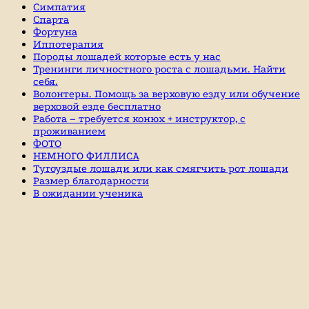
Симпатия
Спарта
Фортуна
Иппотерапия
Породы лошадей которые есть у нас
Тренинги личностного роста с лошадьми. Найти
себя.
Волонтеры. Помощь за верховую езду или обучение
верховой езде бесплатно
Работа – требуется конюх + инструктор, с
проживанием
ФОТО
НЕМНОГО ФИЛЛИСА
Тугоуздые лошади или как смягчить рот лошади
Размер благодарности
В ожидании ученика