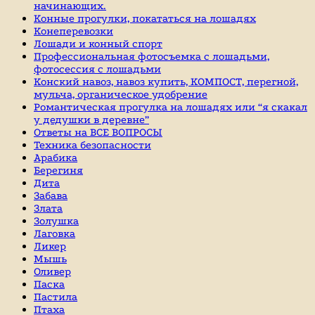
начинающих.
Конные прогулки, покататься на лошадях
Конеперевозки
Лошади и конный спорт
Профессиональная фотосъемка с лошадьми,
фотосессия с лошадьми
Конский навоз, навоз купить, КОМПОСТ, перегной,
мульча, органическое удобрение
Романтическая прогулка на лошадях или “я скакал
у дедушки в деревне”
Ответы на ВСЕ ВОПРОСЫ
Техника безопасности
Арабика
Берегиня
Дита
Забава
Злата
Золушка
Лаговка
Ликер
Мышь
Оливер
Паска
Пастила
Птаха