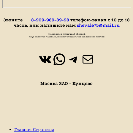
Звоните
8-909-989-89-98
телефон-вацап с 10 до 18
часов, или напишите нам
shevale75@mail.ru
Не является публичной офертой.
Клуб является частным, и может отказать без объяснения причин
ВКонтакте
WhatsApp
https://t.
Почта
Москва ЗАО - Кунцево
Главная Страница