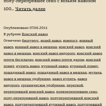
полу-перепревшее сено с козьим навозом
верховой
Продажа
100…
Читать далее
ездой,
конского
иппотерапия,
навоза!
Опубликовано
07.06.2011
покататься
Акция!
В рубрике
Конский навоз
на
Перегной
Отмечено
биогумус
,
козий навоз
,
компост
,
конный
лошадях
навоз
,
конный навоз в мешках
,
конский навоз
,
конский
150
навоз в мешках
,
конский навоз недорого
,
конский навоз
руб.
почти бесплатно
,
конский навоз почти даром
,
конский
мешок
помет
,
купить навоз
,
куриный навоз
,
куриный помет
,
лошадиный навоз
,
лошадиный навоз в мешках
,
мульча
,
навоз в мешках удобрение
,
навоз купить
,
навоз
недорого
,
органическое удобрение
,
перегной
,
перепревший конский навоз
,
полкперепревшее сено
,
полу-перепревший навоз
,
полуперепревший конский
навоз
,
полуперепревший куриный навоз
,
полупревший