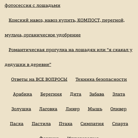
фотосессия с лошадьми
Конский навоз, навоз купить, КОМПОСТ, перегной,
мульча, органическое удобрение
Романтическая прогулка на лошадях или “я скакал у
дедушки в деревне”
Ответы на ВСЕ ВОПРОСЫ
Техника безопасности
Арабика
Берегиня
Дита
Забава
Злата
Золушка
Лаговка
Ликер
Мышь
Оливер
Паска
Пастила
Птаха
Симпатия
Спарта