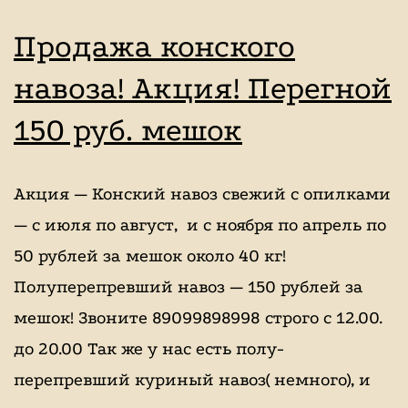
катание
Продажа конского
на
навоза! Акция! Перегной
лошадях,
150 руб. мешок
школа
верховой
езды,
Акция — Конский навоз свежий с опилками
конный
— с июля по август, и с ноября по апрель по
спорт,
50 рублей за мешок около 40 кг!
уроки
Полуперепревший навоз — 150 рублей за
верховой
мешок! Звоните 89099898998 строго с 12.00.
езды,
до 20.00 Так же у нас есть полу-
индивидуальные
перепревший куриный навоз( немного), и
занятие