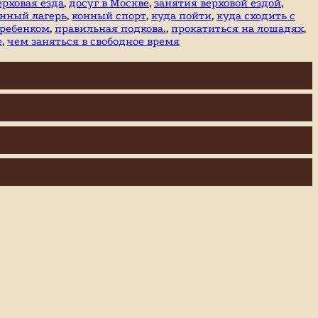
ерховая езда
,
досуг в Москве
,
занятия верховой ездой
,
онный лагерь
,
конный спорт
,
куда пойти
,
куда сходить с
 ребенком
,
правильная подкова.
,
прокатиться на лошадях
,
е
,
чем заняться в свободное время