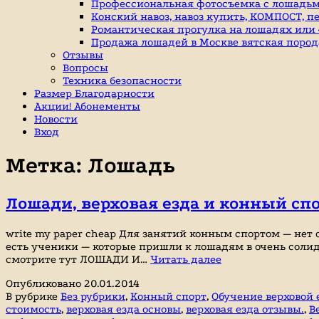
индивидуальные
Профессиональная фотосъемка с лошадьм
занятие
Конский навоз, навоз купить, КОМПОСТ, п
верховой
Романтическая прогулка на лошадях или «
ездой,
Продажа лошадей в Москве вятская пород
иппотерапия,
Отзывы
покататься
Вопросы
на
Техника безопасности
лошадях
Размер Благодарности
Акции! Абонементы
Новости
Вход
Метка:
Лошадь
Лошади, верховая езда и конный сп
write my paper cheap Для занятий конным спортом — нет
есть ученики — которые пришли к лошадям в очень солидн
Лошади,
смотрите тут ЛОШАДИ И…
Читать далее
верховая
Опубликовано
20.01.2014
езда
В рубрике
Без рубрики
,
Конный спорт
,
Обучение верховой 
и
стоимость
,
верховая езда основы
,
верховая езда отзывы.
,
В
конный