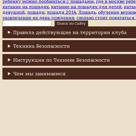
ребенку можно пообщаться с лошадьми
,
где в москве ре
спорт
катание на лошадях
,
катание на лошадях для детей
,
ката
девушкой
,
лошади
,
лошади 2014
,
Лошадь
,
обучение верхов
развлечение на день рождения
,
сколько стоит покататься
Поиск
Поиск по Сайту
Правила действующие на территории клуба
Техника Безопасности
Инструкция по Технике Безопасности
Чем мы занимаемся