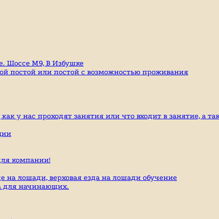
е. Шоссе М9, В Избушке
гой постой или постой с возможностью проживания
ак у нас проходят занятия или что входит в занятие, а та
ции
ля компании!
е на лошади, верховая езда на лошади обучение
да для начинающих.