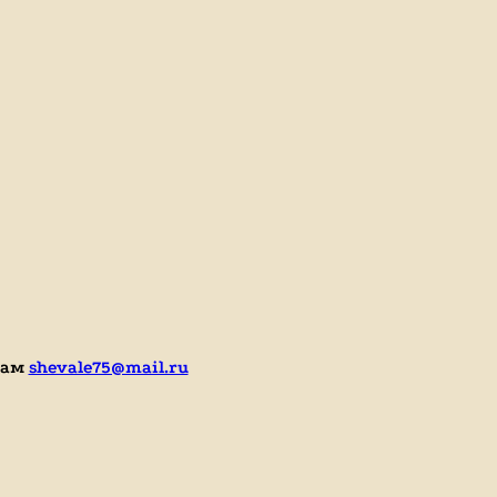
нам
shevale75@mail.ru
me/kkfortuna