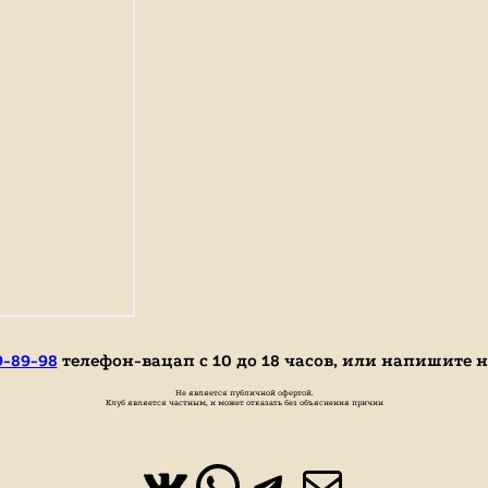
9-89-98
телефон-вацап с 10 до 18 часов, или напишите 
Не является публичной офертой.
Клуб является частным, и может отказать без объяснения причин
ВКонтакте
WhatsApp
https://t.
Почта