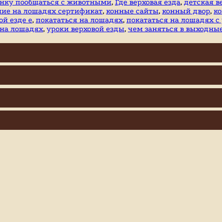
бенку пообщаться с животными
,
Где верховая езда
,
детская в
ние на лошадях сертификат
,
конные сайты
,
конный двор
,
к
ой езде е
,
покататься на лошадях
,
покататься на лошадях с
 на лошадях
,
уроки верховой езды
,
чем заняться в выходны