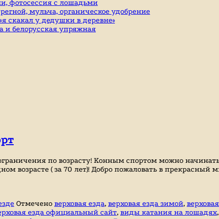
и, фотосессия с лошадьми
ерегной, мульча, органическое удобрение
я скакал у дедушки в деревне»
а и белорусская упряжная
орт
 ограничения по возрасту! Конным спортом можно начинать
ом возрасте ( за 70 лет)! Добро пожаловать в прекрасный 
езде
Отмечено
верховая езда
,
верховая езда зимой
,
верховая
ерховая езда официальный сайт
,
виды катания на лошадях