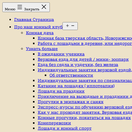
Перейти
Конный
Меню
Закрыть
к
клуб,
содержимому
конюшня
Главная Страница
в
Открыть
Ромашково,
Про наш конный клуб
меню
лошади,
Конная дача
обучение
Конная база тверская область, Новорижско
верховой
Работа с лошадьми в деревне, или недоро
езде,
Узнать больше
верховая
В ожидании ученика
езда
Верховая езда для детей / мини- зоопарк
в
Езда без седла и уздечки, без железа
Москве,
Индивидуальные занятия верховой ездой, к
катание
Об ответственности
на
Индивидуальные занятия по специализа
лошадях,
Катание на лошадях ( иппотеапия)
школа
Лошади на праздник
верховой
Приключение на выходные и праздники д
езды,
Прогулки в экипажах и санях
конный
Экспресс-курсы по обучению верховой езд
спорт,
Как у нас проходят занятия. Верховая ез
уроки
Конные прогулки, покататься на лошадях
верховой
Конеперевозки
езды,
Лошади и конный спорт