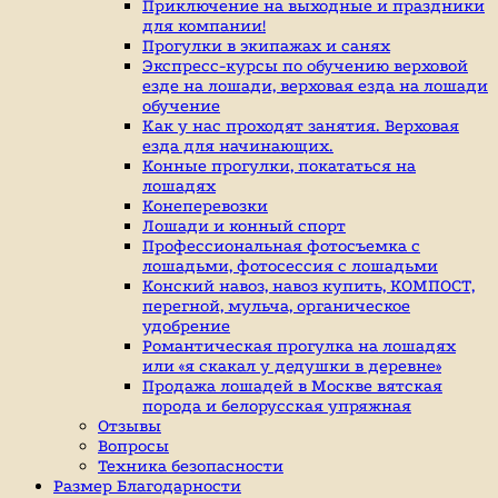
индивидуальные
Приключение на выходные и праздники
занятие
для компании!
верховой
Прогулки в экипажах и санях
ездой,
Экспресс-курсы по обучению верховой
иппотерапия,
езде на лошади, верховая езда на лошади
покататься
обучение
на
Как у нас проходят занятия. Верховая
лошадях
езда для начинающих.
Конные прогулки, покататься на
лошадях
Конеперевозки
Лошади и конный спорт
Профессиональная фотосъемка с
лошадьми, фотосессия с лошадьми
Конский навоз, навоз купить, КОМПОСТ,
перегной, мульча, органическое
удобрение
Романтическая прогулка на лошадях
или «я скакал у дедушки в деревне»
Продажа лошадей в Москве вятская
порода и белорусская упряжная
Отзывы
Вопросы
Техника безопасности
Размер Благодарности