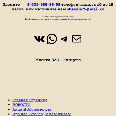
Звоните
8-909-989-89-98
телефон-вацап с 10 до 18
часов, или напишите нам
shevale75@mail.ru
Не является публичной офертой.
Клуб является частным, и может отказать без объяснения причин
ВКонтакте
WhatsApp
https://t.
Почта
Москва ЗАО - Кунцево
Главная Страница
НОВОСТИ
Акции! Абонементы
Про нас. Кто мы, и чем живём