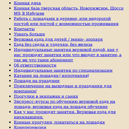
Конная дача
Конная база тверская область, Новорижское. Шоссе
М9, В Избушке
Работа с лошадьми в деревне, или недорогой
постой или постой с возможностью проживания
Контакты
Узнать больше
Верховая езда для детей / мини- зоопарк
Езда без седла и уздечки, без железа
Индивидуальные занятия верховой ездой, как у
нас проходят занятия или что входит в занятие, а
так же что такое абонемент
Об ответственности
Индивидуальные занятия по специализации
Катание на лошадях ( иппотеапия)
Лошади на праздник
Приключение на выходные и праздники для
компании!
Прогулки в экипажах и санях
Экспресс-курсы по обучению верховой езде на
лошади, верховая езда на лошади обучение
Как у нас проходят занятия. Верховая езда для
начинающих.
Конные прогулки, покататься на лошадях
Конеперевозки