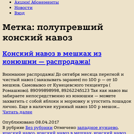
Акции! Абонементы
Новости
Вход
Метка:
полупревший
конский навоз
Конский навоз в мешках из
конюшни — распродажа!
Внимание распродажа! До октября месяца перегной и
чистый навоз ( заказывать заранее) по 100 р — от 10
мешков. Самовывоз от Кунецевского техцентра (
Ромашково). 89099898998, 89262245123 Так как навоз вы
забираете непосредственно из конюшни — можете
захватить с собой яблоки и морковку и угостить лошадок
лично. Еще в наличие куриный навоз 100 р мешок…
Конский
Читать далее
навоз
Опубликовано
08.04.2017
в
В рубрике
Без рубрики
Отмечено
западное кунцево
,
мешках
конский навоз
,
конский навоз в мешках
,
конский навоз
из