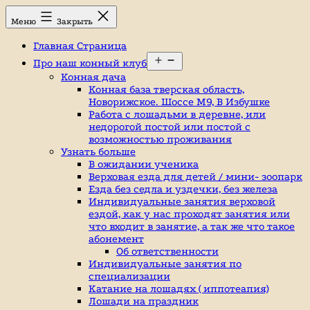
Перейти
Конный
Меню
Закрыть
к
клуб,
содержимому
конюшня
Главная Страница
в
Открыть
Ромашково,
Про наш конный клуб
меню
лошади,
Конная дача
обучение
Конная база тверская область,
верховой
Новорижское. Шоссе М9, В Избушке
езде,
Работа с лошадьми в деревне, или
верховая
недорогой постой или постой с
езда
возможностью проживания
в
Узнать больше
Москве,
В ожидании ученика
катание
Верховая езда для детей / мини- зоопарк
на
Езда без седла и уздечки, без железа
лошадях,
Индивидуальные занятия верховой
школа
ездой, как у нас проходят занятия или
верховой
что входит в занятие, а так же что такое
езды,
абонемент
конный
Об ответственности
спорт,
Индивидуальные занятия по
уроки
специализации
верховой
Катание на лошадях ( иппотеапия)
езды,
Лошади на праздник