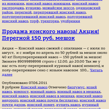
из конюшни
,
конский навоз конюшня
,
конский навоз
конюшни
распродажа
,
кунцево
,
можайское шоссе
,
одинцовский
—
район
,
перегной
,
перепревший конский навоз
,
распродажа!
полуперепревшиий конский навоз
,
полупревший
конский навоз
,
торф
,
трехгорка
,
удобрения
Продажа конского навоза! Акция!
Перегной 150 руб. мешок
Акция — Конский навоз свежий с опилками — с июля по
август, и с ноября по апрель по 50 рублей за мешок около
40 кг! Полуперепревший навоз — 150 рублей за мешок!
Звоните 89099898998 строго с 12.00. до 20.00 Так же у
нас есть полу-перепревший куриный навоз( немного), и
полу-перепревшее сено с козьим навозом 100…
Читать
Продажа
далее
конского
Опубликовано
07.06.2011
навоза!
В рубрике
Конский навоз
Отмечено
биогумус
,
козий
Акция!
навоз
,
компост
,
конный навоз
,
конный навоз в мешках
,
Перегной
конский навоз
,
конский навоз в мешках
,
конский навоз
150
недорого
,
конский навоз почти бесплатно
,
конский навоз
руб.
почти даром
,
конский помет
,
купить навоз
,
куриный
мешок
навоз
,
куриный помет
,
лошадиный навоз
,
лошадиный