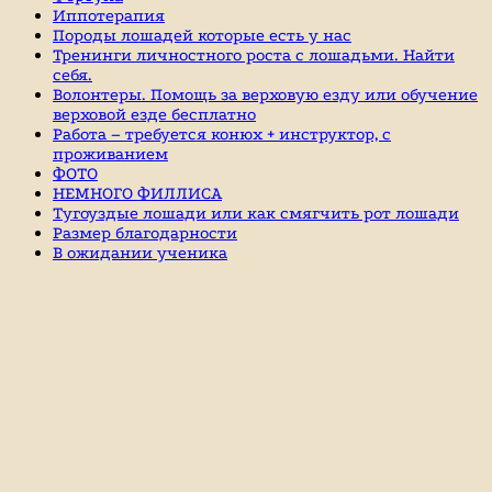
Иппотерапия
Породы лошадей которые есть у нас
Тренинги личностного роста с лошадьми. Найти
себя.
Волонтеры. Помощь за верховую езду или обучение
верховой езде бесплатно
Работа – требуется конюх + инструктор, с
проживанием
ФОТО
НЕМНОГО ФИЛЛИСА
Тугоуздые лошади или как смягчить рот лошади
Размер благодарности
В ожидании ученика