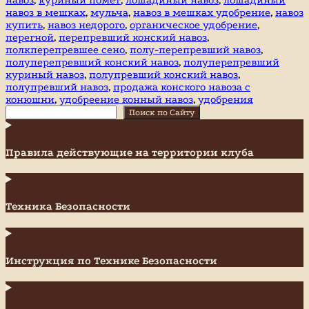
навоз в мешках
,
мульча
,
навоз в мешках удобрение
,
навоз
купить
,
навоз недорого
,
органическое удобрение
,
перегной
,
перепревший конский навоз
,
полкперепревшее сено
,
полу-перепревший навоз
,
полуперепревший конский навоз
,
полуперепревший
куриный навоз
,
полупревший конский навоз
,
полупревший навоз
,
продажа конского навоза с
конюшни
,
удобреение конный навоз
,
удобрения
Поиск
Поиск по Сайту
Правила действующие на территории клуба
Техника Безопасности
Инструкция по Технике Безопасности