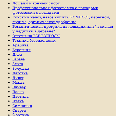
Лошади и конный спорт
Профессиональная фотосъемка с лошадьми,
фотосессия с лошадьми
Конский навоз, навоз купить, КОМПОСТ, перегной,
мульча, органическое удобрение
Романтическая прогулка на лошадях или “я скакал
у дедушки в деревне”
Ответы на ВСЕ ВОПРОСЫ
Техника безопасности
Арабика
Берегиня
Дита
Забава
Злата
Золушка
Лаговка
Ликер
Мышь
Оливер
Паска
Пастила
Птаха
Симпатия
Спарта
Фортуна