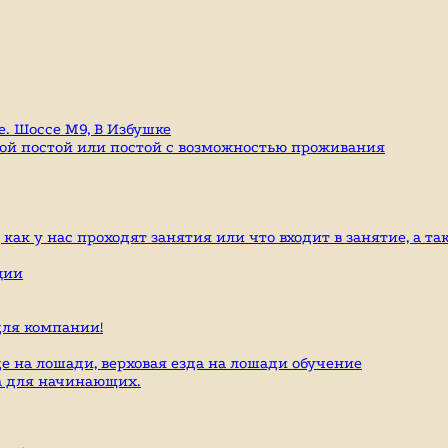
е. Шоссе М9, В Избушке
гой постой или постой с возможностью проживания
ак у нас проходят занятия или что входит в занятие, а та
ции
ля компании!
е на лошади, верховая езда на лошади обучение
да для начинающих.