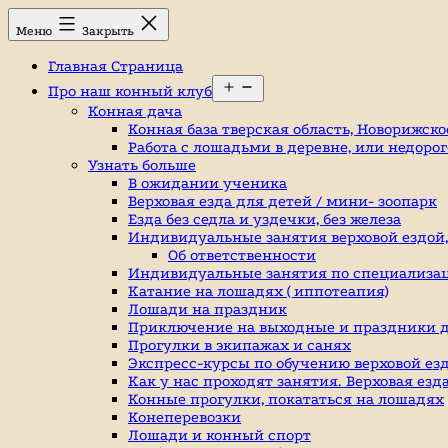
Перейти
Конный
Меню
Закрыть
к
клуб,
содержимому
конюшня
Главная Страница
в
Открыть
Ромашково,
Про наш конный клуб
меню
лошади,
Конная дача
обучение
Конная база тверская область, Новорижско
верховой
Работа с лошадьми в деревне, или недоро
езде,
Узнать больше
верховая
В ожидании ученика
езда
Верховая езда для детей / мини- зоопарк
в
Езда без седла и уздечки, без железа
Москве,
Индивидуальные занятия верховой ездой, к
катание
Об ответственности
на
Индивидуальные занятия по специализа
лошадях,
Катание на лошадях ( иппотеапия)
школа
Лошади на праздник
верховой
Приключение на выходные и праздники д
езды,
Прогулки в экипажах и санях
конный
Экспресс-курсы по обучению верховой езд
спорт,
Как у нас проходят занятия. Верховая ез
уроки
Конные прогулки, покататься на лошадях
верховой
Конеперевозки
езды,
Лошади и конный спорт