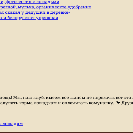
и, фотосессия с лошадьми
ерегной, мульча, органическое удобрение
я скакал у дедушки в деревне»
а и белорусская упряжная
ощь! Мы, наш клуб, имеем все шансы не пережить вот это в
акупать корма лошадкам и оплачивать комуналку. 🐎 Друзь
ь лошадям