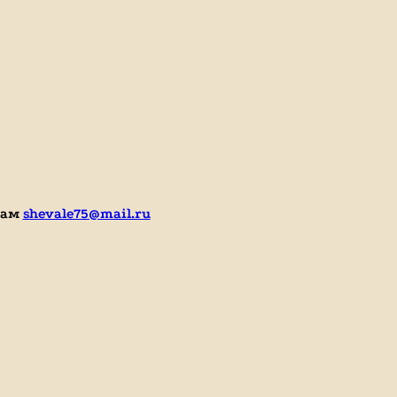
нам
shevale75@mail.ru
me/kkfortuna