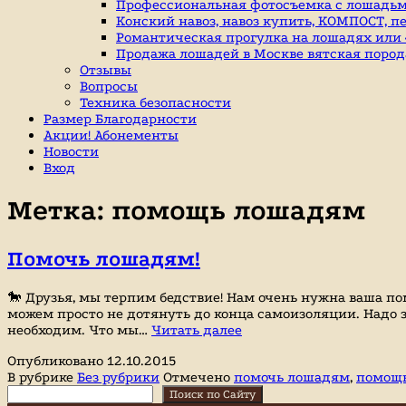
индивидуальные
Профессиональная фотосъемка с лошадьм
занятие
Конский навоз, навоз купить, КОМПОСТ, п
верховой
Романтическая прогулка на лошадях или «
ездой,
Продажа лошадей в Москве вятская пород
иппотерапия,
Отзывы
покататься
Вопросы
на
Техника безопасности
лошадях
Размер Благодарности
Акции! Абонементы
Новости
Вход
Метка:
помощь лошадям
Помочь лошадям!
🐎 Друзья, мы терпим бедствие! Нам очень нужна ваша пом
можем просто не дотянуть до конца самоизоляции. Надо з
Помочь
необходим. Что мы…
Читать далее
лошадям!
Опубликовано
12.10.2015
В рубрике
Без рубрики
Отмечено
помочь лошадям
,
помощ
Поиск
Поиск по Сайту