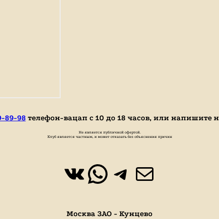
9-89-98
телефон-вацап с 10 до 18 часов, или напишите 
Не является публичной офертой.
Клуб является частным, и может отказать без объяснения причин
ВКонтакте
WhatsApp
https://t.
Почта
Москва ЗАО - Кунцево