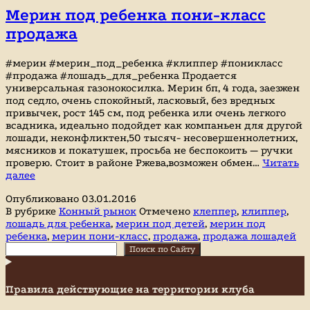
Мерин под ребенка пони-класс
продажа
#мерин #мерин_под_ребенка #клиппер #поникласс
#продажа #лошадь_для_ребенка Продается
универсальная газонокосилка. Мерин бп, 4 года, заезжен
под седло, очень спокойный, ласковый, без вредных
привычек, рост 145 см, под ребенка или очень легкого
всадника, идеально подойдет как компаньен для другой
лошади, неконфликтен,50 тысяч- несовершеннолетних,
мясников и покатушек, просьба не беспокоить — ручки
проверю. Стоит в районе Ржева,возможен обмен…
Читать
Мерин
далее
под
Опубликовано
03.01.2016
ребенка
В рубрике
Конный рынок
Отмечено
клеппер
,
клиппер
,
пони-
лошадь для ребенка
,
мерин под детей
,
мерин под
класс
ребенка
,
мерин пони-класс
,
продажа
,
продажа лошадей
продажа
Поиск
Поиск по Сайту
Правила действующие на территории клуба