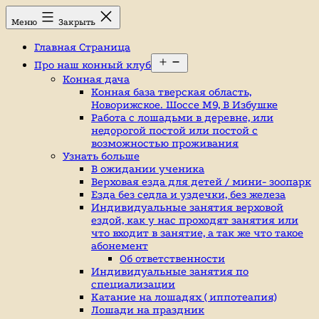
Перейти
Конный
Меню
Закрыть
к
клуб,
содержимому
конюшня
Главная Страница
в
Открыть
Ромашково,
Про наш конный клуб
меню
лошади,
Конная дача
обучение
Конная база тверская область,
верховой
Новорижское. Шоссе М9, В Избушке
езде,
Работа с лошадьми в деревне, или
верховая
недорогой постой или постой с
езда
возможностью проживания
в
Узнать больше
Москве,
В ожидании ученика
катание
Верховая езда для детей / мини- зоопарк
на
Езда без седла и уздечки, без железа
лошадях,
Индивидуальные занятия верховой
школа
ездой, как у нас проходят занятия или
верховой
что входит в занятие, а так же что такое
езды,
абонемент
конный
Об ответственности
спорт,
Индивидуальные занятия по
уроки
специализации
верховой
Катание на лошадях ( иппотеапия)
езды,
Лошади на праздник