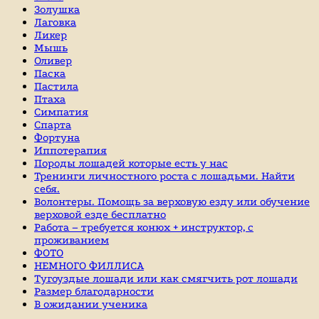
Золушка
Лаговка
Ликер
Мышь
Оливер
Паска
Пастила
Птаха
Симпатия
Спарта
Фортуна
Иппотерапия
Породы лошадей которые есть у нас
Тренинги личностного роста с лошадьми. Найти
себя.
Волонтеры. Помощь за верховую езду или обучение
верховой езде бесплатно
Работа – требуется конюх + инструктор, с
проживанием
ФОТО
НЕМНОГО ФИЛЛИСА
Тугоуздые лошади или как смягчить рот лошади
Размер благодарности
В ожидании ученика