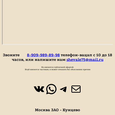
Звоните
8-909-989-89-98
телефон-вацап с 10 до 18
часов, или напишите нам
shevale75@mail.ru
Не является публичной офертой.
Клуб является частным, и может отказать без объяснения причин
ВКонтакте
WhatsApp
https://t.
Почта
Москва ЗАО - Кунцево