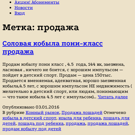
Акции! Абонементы
Новости
Вход
Метка:
продажа
Соловая кобыла пони-класс
продажа
Продам кобылу пони класс , 4.5 года, 144 вх, заезжена,
ласковая , ничего не боится, с хорошим импульсом —
пойдет в детский спорт. Продам — цена 150тыс.
Продается вменяемая, адекватная, хорошо заезженная
кобыла,4.5 лет, с хорошим импульсом НЕ недвижимость (
желательно в детский спорт, или людям, понимающим
Со
— что такое кобыла 4.5 лет с импульсом)…
Читать далее
ко
Опубликовано
03.01.2016
по
В рубрике
Конный рынок
,
Продажа лошадей
Отмечено
кл
кобыла в детский спорт
,
коыла для ребенка
,
лошадь для
пр
детей
,
лошадь под ребенка
,
продажа
,
продажа лошадей
,
продам кобылу под детей