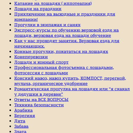
Катание на лошадях ( иппотеапия)
Лошади на праздник
Приключение на выходные и праздники для
компании!
Прогулки в экипажах и санях
Экспресс-курсы по обучению верховой езде на
лошади, верховая езда на лошади обучение
Как у нас проходят занятия. Верховая езда для
начинающих.
Конные прогулки, покататься на лошадях
Конеперевозки
Лошади и конный спорт
Профессиональная фотосъемка с лошадьми,
фотосессия с лошадьми
Конский навоз, навоз купить, КОМПОСТ, перегной,
мульча, органическое удобрение
Романтическая прогулка на лошадях или “я скакал
у дедушки в деревне”
Ответы на ВСЕ ВОПРОСЫ
Техника безопасности
Арабика
Берегиня
Дита
Забава
Злата