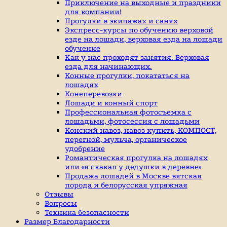
индивидуальные
Приключение на выходные и праздники
занятие
для компании!
верховой
Прогулки в экипажах и санях
ездой,
Экспресс-курсы по обучению верховой
иппотерапия,
езде на лошади, верховая езда на лошади
покататься
обучение
на
Как у нас проходят занятия. Верховая
лошадях
езда для начинающих.
Конные прогулки, покататься на
лошадях
Конеперевозки
Лошади и конный спорт
Профессиональная фотосъемка с
лошадьми, фотосессия с лошадьми
Конский навоз, навоз купить, КОМПОСТ,
перегной, мульча, органическое
удобрение
Романтическая прогулка на лошадях
или «я скакал у дедушки в деревне»
Продажа лошадей в Москве вятская
порода и белорусская упряжная
Отзывы
Вопросы
Техника безопасности
Размер Благодарности