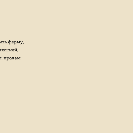
ить ферму
,
онюшней
,
м
,
продам