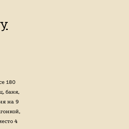
ду
се 180
ц, баня,
ня на 9
агонкой,
есто 4