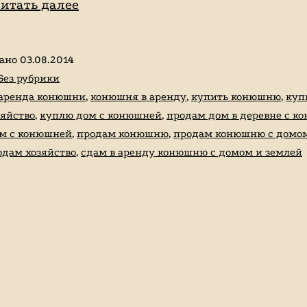
Продам
итать далее
—
сдам
вано
03.08.2014
в
Без рубрики
аренду
аренда конюшни
,
конюшня в аренду
,
купить конюшню
,
куп
зяйство
,
куплю дом с конюшней
,
продам дом в деревне с к
конюшню
м с конюшней
,
продам конюшню
,
продам конюшню с домо
с
одам хозяйство
,
сдам в аренду конюшню с домом и землей
домом
и
землей