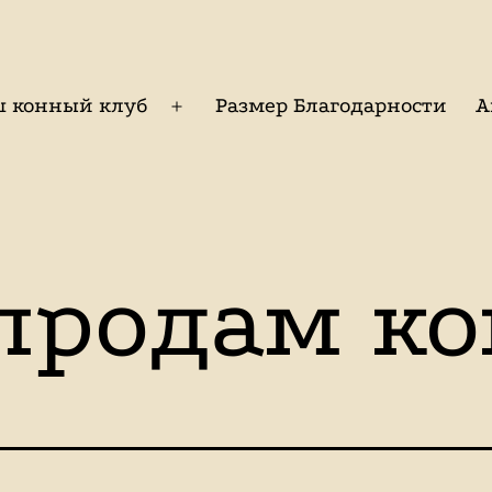
ш конный клуб
Размер Благодарности
А
Открыть
меню
продам к