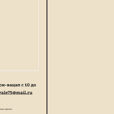
н-вацап с 10 до
vale75@mail.ru
нения причин