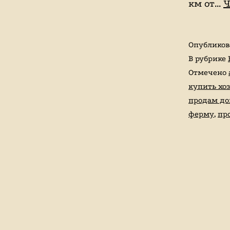
км от…
Ч
индивидуальные
занятие
верховой
Опублико
В рубрике
ездой,
Отмечено
иппотерапия,
купить хо
покататься
продам до
на
ферму
,
пр
лошадях