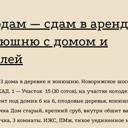
дам — сдам в арен
юшню с домом и
лей
3 дома в деревне и конюшню. Новорижское шос
АД. 1 — Участок 15 (30 соток), на участке колоде
нт под домик 6 на 6, плодовые деревья, конюш
очка Дом старый, крепкий сруб, внутри обшит в
ечка, 3 комнаты. ИЖС, ПМж, тихое уединенное м