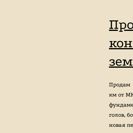
в
Москве,
Про
катание
на
кон
лошадях,
школа
зем
верховой
езды,
Продам 
конный
км от МК
спорт,
фундаме
уроки
голов, б
верховой
новая п
езды,