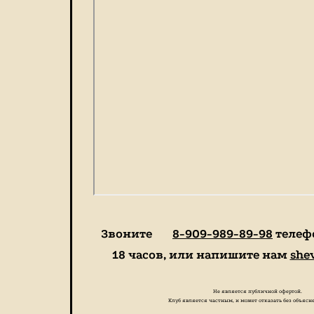
Звоните
8-909-989-89-98
телефо
18 часов, или напишите нам
she
Не является публичной офертой.
Клуб является частным, и может отказать без объяс