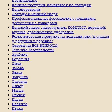
начинающих.
Конные прогулки, покататься на лошадях
Конеперевозки
Лошади и конный спорт
Профессиональная фотосъемка с лошадьми,
фотосессия с лошадьми
Конский навоз, навоз купить, КОМПОСТ, перегной,
мульча, органическое удобрение
Романтическая прогулка на лошадях или “я скакал
у дедушки в деревне”
Ответы на ВСЕ ВОПРОСЫ
Техника безопасности
Арабика
Берегиня
Дита
Забава
Злата
Золушка
Лаговка
Ликер
Мышь
Оливер
Паска
Пастила
Птаха