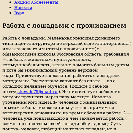
Акции! Абонементы
Новости
Вход
Работа с лошадьми с проживанием
Работа с лошадьми. Маленькая конюшня домашнего
типа ищет инструктора по верховой езде иппотерапевта (
или желающего им стать) с проживанием( с
обязанностями конюха). Московская область. требования
— любовь к животным, пунктуальность,
коммуникабельность, желание помогать больным детям
и хотя бы минимальный уровень верховой
езды. Приветствуется желание работать с лошадьми
методом нх. Рассмотрим вариант без опыта — но с
большим желанием обучатся. Пишите о себе на
почту(
shevale75@mail.ru
). Не пишите тут сообщения,
могу их прочитать через пару месяцев. Немного
уточнений кого ищем, 1- человека с минимальным
опытом, с большим желанием учится , примем на
волонтерских основаниях, на время обучения работе. 2 —
человека уже понимающего в чем заключается работа, (
возможно с постоем своей лошади обсуждаемо). Суть
поиска- человек, любящий не только лошадей, но и