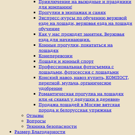
индивидуальные
Приключение на выходные и праздники
занятие
для компании!
верховой
Прогулки в экипажах и санях
ездой,
Экспресс-курсы по обучению верховой
иппотерапия,
езде на лошади, верховая езда на лошади
покататься
обучение
на
Как у нас проходят занятия. Верховая
лошадях
езда для начинающих.
Конные прогулки, покататься на
лошадях
Конеперевозки
Лошади и конный спорт
Профессиональная фотосъемка с
лошадьми, фотосессия с лошадьми
Конский навоз, навоз купить, КОМПОСТ,
перегной, мульча, органическое
удобрение
Романтическая прогулка на лошадях
или «я скакал у дедушки в деревне»
Продажа лошадей в Москве вятская
порода и белорусская упряжная
Отзывы
Вопросы
Техника безопасности
Размер Благодарности