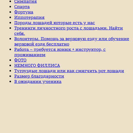
Симпатия
Спарта
Фортуна
Иппотерапия
Породы лошадей которые есть у нас
Тренинги личностного роста с лошадьми. Найти
себя.
Волонтеры. Помощь за верховую езду или обучение
верховой езде бесплатно
Работа – требуется конюх + инструктор, с
проживанием
ФОТО
НЕМНОГО ФИЛЛИСА
Тугоуздые лошади или как смягчить рот лошади
Размер благодарности
В ожидании ученика