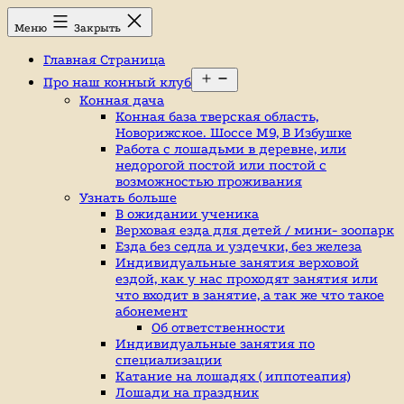
Перейти
Конный
Меню
Закрыть
к
клуб,
содержимому
конюшня
Главная Страница
в
Открыть
Ромашково,
Про наш конный клуб
меню
лошади,
Конная дача
обучение
Конная база тверская область,
верховой
Новорижское. Шоссе М9, В Избушке
езде,
Работа с лошадьми в деревне, или
верховая
недорогой постой или постой с
езда
возможностью проживания
в
Узнать больше
Москве,
В ожидании ученика
катание
Верховая езда для детей / мини- зоопарк
на
Езда без седла и уздечки, без железа
лошадях,
Индивидуальные занятия верховой
школа
ездой, как у нас проходят занятия или
верховой
что входит в занятие, а так же что такое
езды,
абонемент
конный
Об ответственности
спорт,
Индивидуальные занятия по
уроки
специализации
верховой
Катание на лошадях ( иппотеапия)
езды,
Лошади на праздник