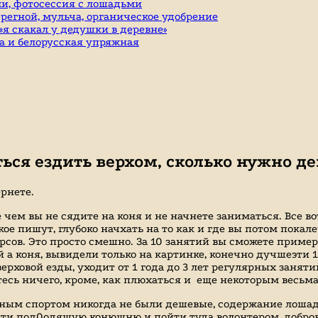
и, фотосессия с лошадьми
ерегной, мульча, органическое удобрение
я скакал у дедушки в деревне»
а и белорусская упряжная
ься ездить верхом, сколько нужно де
рнете.
е чем вы не сядите на коня и не начнете заниматься. Все в
ое пишут, глубоко начхать на то как и где вы потом покале
ов. Это просто смешно. За 10 занятий вы сможете примерн
ней а коня, вывидели только на картинке, конечно дучшеэти
верховой езды, уходит от 1 года до 3 лет регулярных заня
итесь ничего, кроме, как плюхаться и еще некоторым весь
онным спортом никогда не были дешевые, содержание лошад
найти под0одящую конюшню и пойти туда волонтером, добро