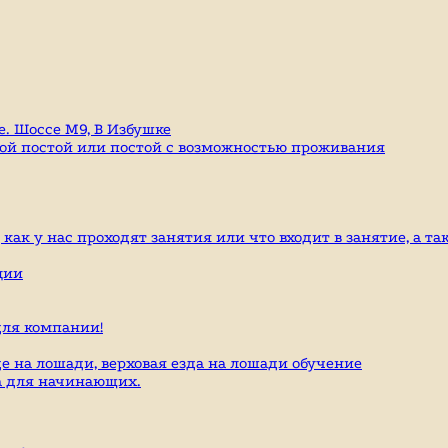
е. Шоссе М9, В Избушке
гой постой или постой с возможностью проживания
ак у нас проходят занятия или что входит в занятие, а та
ции
ля компании!
е на лошади, верховая езда на лошади обучение
да для начинающих.