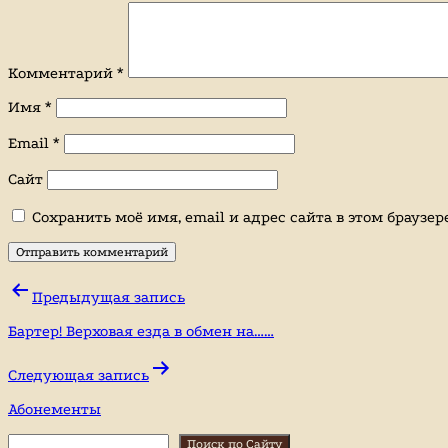
Комментарий
*
Имя
*
Email
*
Сайт
Сохранить моё имя, email и адрес сайта в этом брауз
Навигация
Предыдущая запись
по
Бартер! Верховая езда в обмен на……
записям
Следующая запись
Абонементы
Поиск
Поиск по Сайту