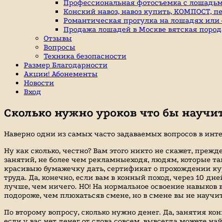
индивидуальные
Профессиональная фотосъемка с лошадьм
занятие
Конский навоз, навоз купить, КОМПОСТ, п
верховой
Романтическая прогулка на лошадях или «
ездой,
Продажа лошадей в Москве вятская пород
иппотерапия,
Отзывы
покататься
Вопросы
на
Техника безопасности
лошадях
Размер Благодарности
Акции! Абонементы
Новости
Вход
Сколько нужно уроков что бы научит
Наверно одни из самых часто задаваемых вопросов в инте
Ну как сколько, честно? Вам этого никто не скажет, прежд
занятий, не более чем рекламныеходя, людям, которые так
красивыю бумажечку дать, сертификат о прохождении курс
труда. Да, конечно, если вам в конный поход, через 10 д
лучше, чем ничего. НО! На нормальное освоение навыков 
подороже, чем плюхатьсяв смене, но в смене вы не науч
По второму вопросу, сколько нужно денег. Да, занятия к
если у вас нет денег от слова совсем, вывсегда можете 