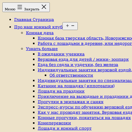
Перейти
Конный
Меню
Закрыть
к
клуб,
содержимому
конюшня
Главная Страница
в
Открыть
Ромашково,
Про наш конный клуб
меню
лошади,
Конная дача
обучение
Конная база тверская область, Новорижско
верховой
Работа с лошадьми в деревне, или недоро
езде,
Узнать больше
верховая
В ожидании ученика
езда
Верховая езда для детей / мини- зоопарк
в
Езда без седла и уздечки, без железа
Москве,
Индивидуальные занятия верховой ездой, к
катание
Об ответственности
на
Индивидуальные занятия по специализа
лошадях,
Катание на лошадях ( иппотеапия)
школа
Лошади на праздник
верховой
Приключение на выходные и праздники д
езды,
Прогулки в экипажах и санях
конный
Экспресс-курсы по обучению верховой езд
спорт,
Как у нас проходят занятия. Верховая ез
уроки
Конные прогулки, покататься на лошадях
верховой
Конеперевозки
езды,
Лошади и конный спорт