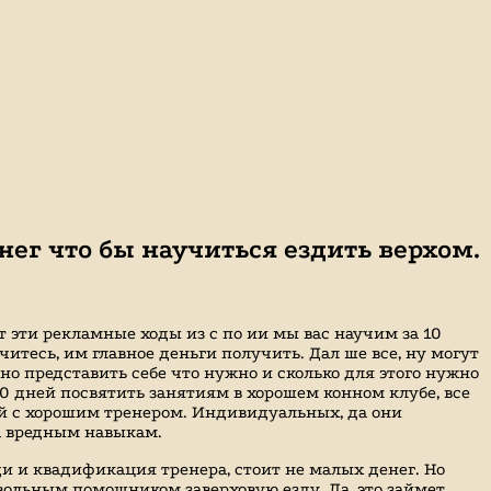
нег что бы научиться ездить верхом.
от эти рекламные ходы из с по ии мы вас научим за 10
читесь, им главное деньги получить. Дал ше все, ну могут
о представить себе что нужно и сколько для этого нужно
 10 дней посвятить занятиям в хорошем конном клубе, все
тий с хорошим тренером. Индивидуальных, да они
ма вредным навыкам.
и и квадификация тренера, стоит не малых денег. Но
вольным помощником заверховую езду. Да, это займет