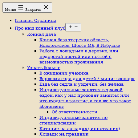
Перейти
Конный
Меню
Закрыть
к
клуб,
содержимому
конюшня
Главная Страница
в
Открыть
Ромашково,
Про наш конный клуб
меню
лошади,
Конная дача
обучение
Конная база тверская область,
верховой
Новорижское. Шоссе М9, В Избушке
езде,
Работа с лошадьми в деревне, или
верховая
недорогой постой или постой с
езда
возможностью проживания
в
Узнать больше
Москве,
В ожидании ученика
катание
Верховая езда для детей / мини- зоопарк
на
Езда без седла и уздечки, без железа
лошадях,
Индивидуальные занятия верховой
школа
ездой, как у нас проходят занятия или
верховой
что входит в занятие, а так же что такое
езды,
абонемент
конный
Об ответственности
спорт,
Индивидуальные занятия по
уроки
специализации
верховой
Катание на лошадях ( иппотеапия)
езды,
Лошади на праздник