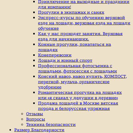
индивидуальные
Приключение на выходные и праздники
занятие
для компании!
верховой
Прогулки в экипажах и санях
ездой,
Экспресс-курсы по обучению верховой
иппотерапия,
езде на лошади, верховая езда на лошади
покататься
обучение
на
Как у нас проходят занятия. Верховая
лошадях
езда для начинающих.
Конные прогулки, покататься на
лошадях
Конеперевозки
Лошади и конный спорт
Профессиональная фотосъемка с
лошадьми, фотосессия с лошадьми
Конский навоз, навоз купить, КОМПОСТ,
перегной, мульча, органическое
удобрение
Романтическая прогулка на лошадях
или «я скакал у дедушки в деревне»
Продажа лошадей в Москве вятская
порода и белорусская упряжная
Отзывы
Вопросы
Техника безопасности
Размер Благодарности