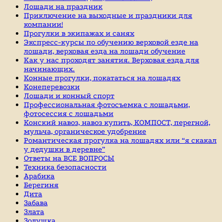
Лошади на праздник
Приключение на выходные и праздники для
компании!
Прогулки в экипажах и санях
Экспресс-курсы по обучению верховой езде на
лошади, верховая езда на лошади обучение
Как у нас проходят занятия. Верховая езда для
начинающих.
Конные прогулки, покататься на лошадях
Конеперевозки
Лошади и конный спорт
Профессиональная фотосъемка с лошадьми,
фотосессия с лошадьми
Конский навоз, навоз купить, КОМПОСТ, перегной,
мульча, органическое удобрение
Романтическая прогулка на лошадях или “я скакал
у дедушки в деревне”
Ответы на ВСЕ ВОПРОСЫ
Техника безопасности
Арабика
Берегиня
Дита
Забава
Злата
Золушка