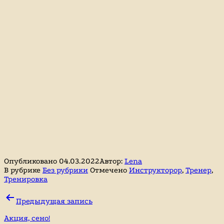
Опубликовано
04.03.2022
Автор:
Lena
В рубрике
Без рубрики
Отмечено
Инструкторор
,
Тренер
,
Тренировка
Навигация
Предыдущая запись
по
Акция, сено!