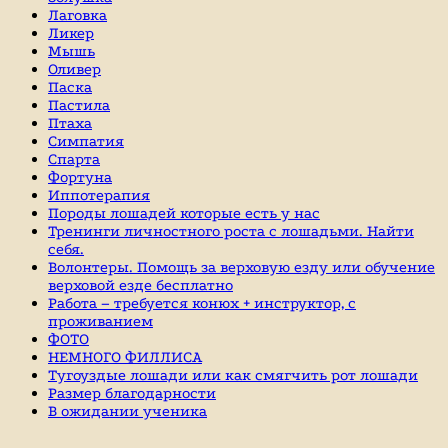
Лаговка
Ликер
Мышь
Оливер
Паска
Пастила
Птаха
Симпатия
Спарта
Фортуна
Иппотерапия
Породы лошадей которые есть у нас
Тренинги личностного роста с лошадьми. Найти
себя.
Волонтеры. Помощь за верховую езду или обучение
верховой езде бесплатно
Работа – требуется конюх + инструктор, с
проживанием
ФОТО
НЕМНОГО ФИЛЛИСА
Тугоуздые лошади или как смягчить рот лошади
Размер благодарности
В ожидании ученика