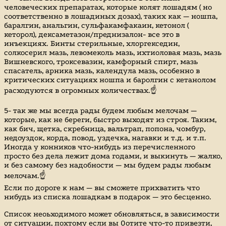
человеческих препаратах, которые колят лошадям ( но
соответственно в лошадиных дозах), таких как — ношпа,
баралгин, анальгин, сульфакамфакаин, кетонол (
кеторол), дексаметазон/преднизалон- все это в
инъекциях. Бинты стерильные, хлоргекседин,
солкосерил мазь, левомеколь мазь, ихтиоловая мазь, мазь
Вишневского, троксевазин, камфорный спирт, мазь
спасатель, арника мазь, календула мазь, особенно в
критических ситуациях ношпа и баролгин с кетанолом
расходуются в огромных количествах.☝️
5- так же мы всегда рады будем любым мелочам —
которые, как не береги, быстро выходят из строя. Таким,
как бич, щетка, скребница, вальтрап, попона, чомбур,
недоуздок, корда, повод, уздечка, нагавки и т.д. и т.п.
Иногда у конников что-нибудь из перечисленного
просто без дела лежит дома годами, и выкинуть — жалко,
и без самому без надобности — мы будем рады любым
мелочам.☝️
Если по дороге к нам — вы сможете прихватить что
нибудь из списка лошадкам в подарок — это бесценно.
Список неоьходимого может обновляться, в зависимости
от ситуации, похтому если вы 0отите что-то привезти,