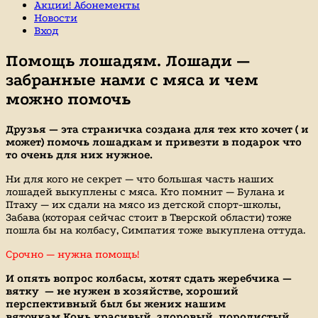
Акции! Абонементы
Новости
Вход
Помощь лошадям. Лошади —
забранные нами с мяса и чем
можно помочь
Друзья — эта страничка создана для тех кто хочет ( и
может) помочь лошадкам и привезти в подарок что
то очень для них нужное.
Ни для кого не секрет — что большая часть наших
лошадей выкуплены с мяса. Кто помнит — Булана и
Птаху — их сдали на мясо из детской спорт-школы,
Забава (которая сейчас стоит в Тверской области) тоже
пошла бы на колбасу, Симпатия тоже выкуплена оттуда.
Срочно — нужна помощь!
И опять вопрос колбасы, хотят сдать жеребчика —
вятку — не нужен в хозяйстве, хороший
перспективный был бы жених нашим
вяточкам.Конь красивый, здоровый, породистый.