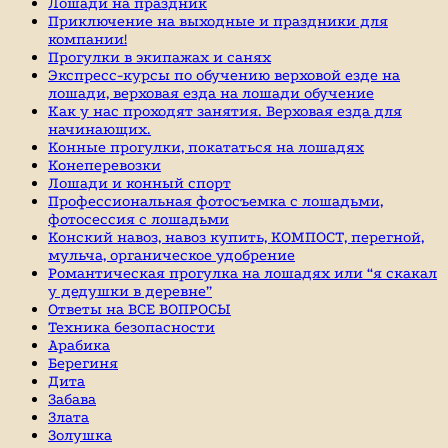
Лошади на праздник
Приключение на выходные и праздники для
компании!
Прогулки в экипажах и санях
Экспресс-курсы по обучению верховой езде на
лошади, верховая езда на лошади обучение
Как у нас проходят занятия. Верховая езда для
начинающих.
Конные прогулки, покататься на лошадях
Конеперевозки
Лошади и конный спорт
Профессиональная фотосъемка с лошадьми,
фотосессия с лошадьми
Конский навоз, навоз купить, КОМПОСТ, перегной,
мульча, органическое удобрение
Романтическая прогулка на лошадях или “я скакал
у дедушки в деревне”
Ответы на ВСЕ ВОПРОСЫ
Техника безопасности
Арабика
Берегиня
Дита
Забава
Злата
Золушка