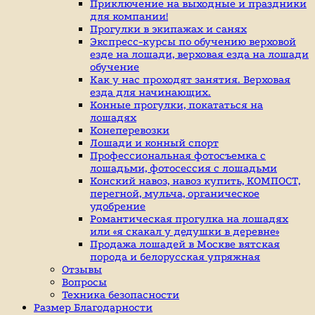
индивидуальные
Приключение на выходные и праздники
занятие
для компании!
верховой
Прогулки в экипажах и санях
ездой,
Экспресс-курсы по обучению верховой
иппотерапия,
езде на лошади, верховая езда на лошади
покататься
обучение
на
Как у нас проходят занятия. Верховая
лошадях
езда для начинающих.
Конные прогулки, покататься на
лошадях
Конеперевозки
Лошади и конный спорт
Профессиональная фотосъемка с
лошадьми, фотосессия с лошадьми
Конский навоз, навоз купить, КОМПОСТ,
перегной, мульча, органическое
удобрение
Романтическая прогулка на лошадях
или «я скакал у дедушки в деревне»
Продажа лошадей в Москве вятская
порода и белорусская упряжная
Отзывы
Вопросы
Техника безопасности
Размер Благодарности