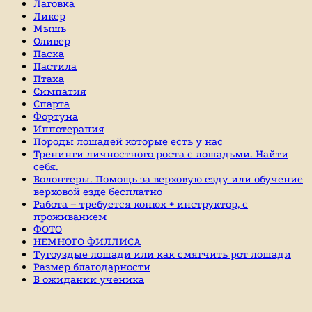
Лаговка
Ликер
Мышь
Оливер
Паска
Пастила
Птаха
Симпатия
Спарта
Фортуна
Иппотерапия
Породы лошадей которые есть у нас
Тренинги личностного роста с лошадьми. Найти
себя.
Волонтеры. Помощь за верховую езду или обучение
верховой езде бесплатно
Работа – требуется конюх + инструктор, с
проживанием
ФОТО
НЕМНОГО ФИЛЛИСА
Тугоуздые лошади или как смягчить рот лошади
Размер благодарности
В ожидании ученика