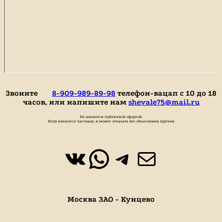
Звоните
8-909-989-89-98
телефон-вацап с 10 до 18
часов, или напишите нам
shevale75@mail.ru
Не является публичной офертой.
Клуб является частным, и может отказать без объяснения причин
ВКонтакте
WhatsApp
https://t.
Почта
Москва ЗАО - Кунцево