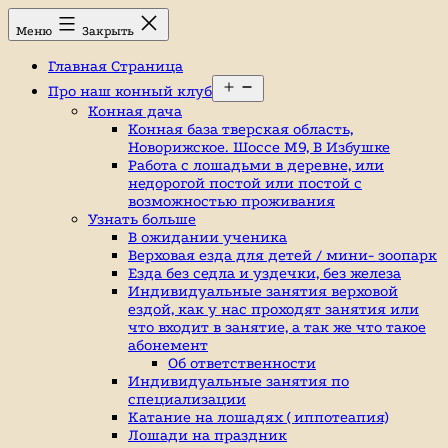
Перейти
Конный
Меню
Закрыть
к
клуб,
содержимому
конюшня
Главная Страница
в
Открыть
Ромашково,
Про наш конный клуб
меню
лошади,
Конная дача
обучение
Конная база тверская область,
верховой
Новорижское. Шоссе М9, В Избушке
езде,
Работа с лошадьми в деревне, или
верховая
недорогой постой или постой с
езда
возможностью проживания
в
Узнать больше
Москве,
В ожидании ученика
катание
Верховая езда для детей / мини- зоопарк
на
Езда без седла и уздечки, без железа
лошадях,
Индивидуальные занятия верховой
школа
ездой, как у нас проходят занятия или
верховой
что входит в занятие, а так же что такое
езды,
абонемент
конный
Об ответственности
спорт,
Индивидуальные занятия по
уроки
специализации
верховой
Катание на лошадях ( иппотеапия)
езды,
Лошади на праздник