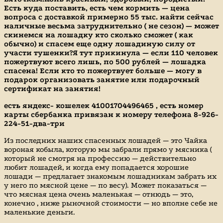
Есть куда поставить, есть чем кормить — цена
вопроса с доставкой примерно 55 тыс. найти сейчас
наличные весьма затруднительно ( не сезон) — может
скинемся на лошадку кто сколько сможет ( как
обычно) и спасем еще одну лошадиную силу от
участи тушенки?Я тут прикинула — если 110 человек
пожертвуют всего лишь, по 500 рублей — лошадка
спасена! Если кто то пожертвует больше — могу в
подарок организовать занятие или подарочный
сертификат на занятия!
есть яндекс- кошелек 41001704496465 , есть номер
карты сбербанка привязан к номеру телефона 8-926-
224-51-два-три
Из последних наших спасенных лошадей — это Чайка
вороная кобыла, которую мы забрали прямо у мясника (
который не смотря на профессию — действительно
любит лошадей, и когда ему попадается хорошие
лошади — предлагает знакомым лошадникам забрать их
у него по мясной цене — по весу). Может показаться —
что мясная цена очень маленькая — отнюдь — это,
конечно , ниже рыночной стоимости — но вполне себе не
маленькие деньги.