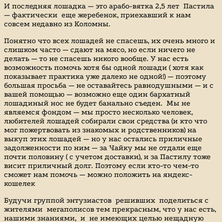
И последняя лошадка — это арабо-вятка 2,5 лет Пастила
— фактически еще жеребенок, приехавший к нам
совсем недавно из Коломны.
Понятно что всех лошадей не спасешь, их очень много и
слишком часто — сдают на мясо, но если ничего не
делать — то не спасешь никого вообще. У нас есть
возможность помочь хотя бы одной лошади ( хотя как
показывает практика уже далеко не одной!) — поэтому
большая просьба — не оставайтесь равнодушными — и с
вашей помощью — возможно еще один бархатный
лошадиный нос не будет банально съеден. Мы не
являемся фондом — мы просто несколько человек,
любителей лошадей собирали свои средства (и кто что
мог пожертвовать из знакомых и родственников) на
выкуп этих лошадей — но у нас остались приличные
задолженности по ним — за Чайку мы не отдали еще
почти половину ( с учетом доставки), и за Пастилу тоже
висит приличный долг. Поэтому если кто-то чем-то
сможет нам помочь — можно положить на яндекс-
кошелек
Будучи группой энтузиастов решивших поделиться с
жителями мегаполисов тем прекрасным, что у нас есть,
нашими знаниями, и не имеющих целью нещадную