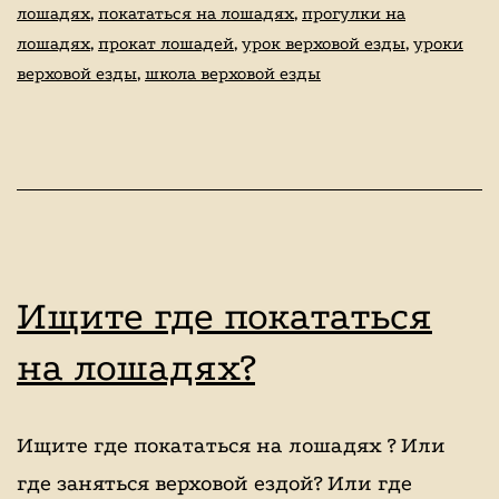
лошадях
,
покататься на лошадях
,
прогулки на
прогулка
лошадях
,
прокат лошадей
,
урок верховой езды
,
уроки
на
верховой езды
,
школа верховой езды
двоих
и
ее
последствия
Ищите где покататься
на лошадях?
Ищите где покататься на лошадях ? Или
где заняться верховой ездой? Или где