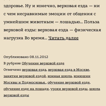
здоровье. Ну и конечно, верховая езда — ни
с чем несравнимые эмоции от общения с
умнейшим животным — лошадью… Польза
верховой езды: верховая езда — физическая
Польза
нагрузка Во время…
Читать далее
верховой
езды
Опубликовано
08.11.2012
или
В рубрике
Обучение верховой езде
"лошадкоте
Отмечено
верховая езда
,
верховая езда в Москве
,
занятия верховой ездой
,
конная школа
,
конюшни
Москвы и Подмосковья.
,
обучение верховой езде
,
обучение езде на лошади
,
уроки верховой езды
,
школа
верховой езды