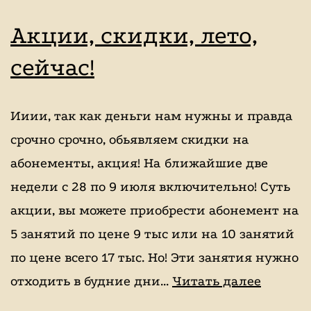
катание
Акции, скидки, лето,
на
сейчас!
лошадях,
школа
Ииии, так как деньги нам нужны и правда
верховой
срочно срочно, обьявляем скидки на
езды,
абонементы, акция! На ближайшие две
конный
недели с 28 по 9 июля включительно! Суть
спорт,
акции, вы можете приобрести абонемент на
уроки
5 занятий по цене 9 тыс или на 10 занятий
верховой
по цене всего 17 тыс. Но! Эти занятия нужно
езды,
Акции,
отходить в будние дни…
Читать далее
индивидуальные
скидки,
занятие