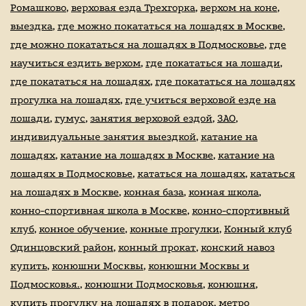
Ромашково
,
верховая езда Трехгорка
,
верхом на коне
,
выездка
,
где можно покататься на лошадях в Москве
,
где можно покататься на лошадях в Подмосковье
,
где
научиться ездить верхом
,
где покататься на лошади
,
где покататься на лошадях
,
где покататься на лошадях
прогулка на лошадях
,
где учиться верховой езде на
лошади
,
гумус
,
занятия верховой ездой
,
ЗАО
,
индивидуальные занятия выездкой
,
катание на
лошадях
,
катание на лошадях в Москве
,
катание на
лошадях в Подмосковье
,
кататься на лошадях
,
кататься
на лошадях в Москве
,
конная база
,
конная школа
,
конно-спортивная школа в Москве
,
конно-спортивный
клуб
,
конное обучение
,
конные прогулки
,
Конный клуб
Одинцовский район
,
конный прокат
,
конский навоз
купить
,
конюшни Москвы
,
конюшни Москвы и
Подмосковья.
,
конюшни Подмосковья
,
конюшня
,
купить прогулку на лошадях в подарок
,
метро