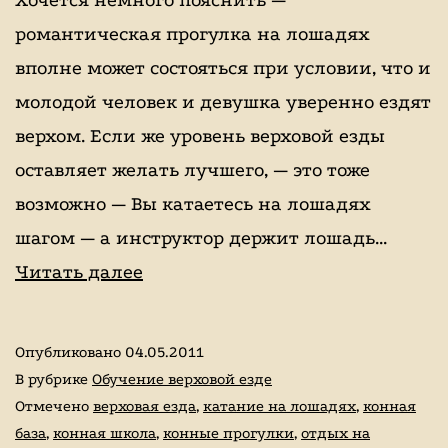
романтическая прогулка на лошадях
вполне может состояться при условии, что и
молодой человек и девушка уверенно ездят
верхом. Если же уровень верховой езды
оставляет желать лучшего, — это тоже
возможно — Вы катаетесь на лошадях
шагом — а инструктор держит лошадь…
Романтические
Читать далее
прогулки
на
Опубликовано
04.05.2011
лошадях
В рубрике
Обучение верховой езде
или
Отмечено
верховая езда
,
катание на лошадях
,
конная
база
,
конная школа
,
конные прогулки
,
отдых на
конная