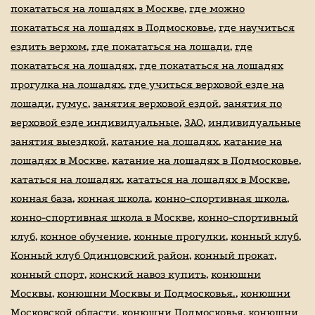
покататься на лошадях в Москве
,
где можно
покататься на лошадях в Подмосковье
,
где научиться
ездить верхом
,
где покататься на лошади
,
где
покататься на лошадях
,
где покататься на лошадях
прогулка на лошадях
,
где учиться верховой езде на
лошади
,
гумус
,
занятия верховой ездой
,
занятия по
верховой езде индивидуальные
,
ЗАО
,
индивидуальные
занятия выездкой
,
катание на лошадях
,
катание на
лошадях в Москве
,
катание на лошадях в Подмосковье
,
кататься на лошадях
,
кататься на лошадях в Москве
,
конная база
,
конная школа
,
конно-спортивная школа
,
конно-спортивная школа в Москве
,
конно-спортивный
клуб
,
конное обучение
,
конные прогулки
,
конный клуб
,
Конный клуб Одинцовский район
,
конный прокат
,
конный спорт
,
конский навоз купить
,
конюшни
Москвы
,
конюшни Москвы и Подмосковья.
,
конюшни
Московской области
,
конюшни Подмосковья
,
конюшни