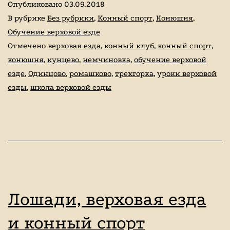
Опубликовано
03.09.2018
конный
В рубрике
Без рубрики
,
Конный спорт
,
Конюшня
,
клуб,
Обучение верховой езде
Отмечено
верховая езда
,
конный клуб
,
конный спорт
,
а
конюшня
,
кунцево
,
немчиновка
,
обучение верховой
главное
езде
,
Одинцово
,
ромашково
,
трехгорка
,
уроки верховой
зачем?
езды
,
школа верховой езды
Лошади, верховая езда
и конный спорт