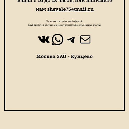
вацап с 10 до 18 часов, или напишите
нам
shevale75@mail.ru
Не является публичной офертой.
Клуб является частным, и может отказать без объяснения причин
ВКонтакте
WhatsApp
https://t.
Почта
Москва ЗАО - Кунцево