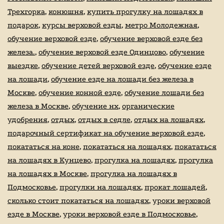
Трехгорка
,
конюшня
,
купить прогулку на лошадях в
подарок
,
курсы верховой езды
,
метро Молодежная
,
обучение верховой езде
,
обучение верховой езде без
железа.
,
обучение верховой езде Одинцово
,
обучение
выездке
,
обучение детей верховой езде
,
обучение езде
на лошади
,
обучение езде на лошади без железа в
Москве
,
обучение конной езде
,
обучение лошади без
железа в Москве
,
обучение нх
,
органические
удобрения
,
отдых
,
отдых в седле
,
отдых на лошадях
,
подарочный сертификат на обучение верховой езде
,
покататься на коне
,
покататься на лошадях
,
покататься
на лошадях в Кунцево
,
прогулка на лошадях
,
прогулка
на лошадях в Москве
,
прогулка на лошадях в
Подмосковье
,
прогулки на лошадях
,
прокат лошадей
,
сколько стоит покататься на лошадях
,
уроки верховой
езде в Москве
,
уроки верховой езде в Подмосковье
,