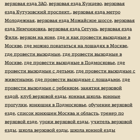
верховая езда ЗАО
,
верховая езда Кунцево
,
верховая
езда Кутузовский проспект.
,
верховая езда метро
Молодежная
,
верховая езда Можайское шоссе
,
верховая
езда Немчиновка
,
верховая езда Сетунь
,
верховая езда
Фили
,
верхом на коне
,
где и как провести выходные в
Москве
,
где можно покататься на лошадях в Москве
,
где провести выходные
,
где провести выходные в
Москве
,
где провести выходные в Подмосковье
,
где
провести выходные с детьми
,
где провести выходные с
животными
,
где провести выходные с лошадьми
,
где
провести выходные с ребенком
,
занятия верховой
ездой
,
клуб верховой езды
,
конная школа
,
конные
прогулки
,
конюшня в Подмосковье
,
обучение верховой
езде
,
список конюшен Москва и область
,
тренер по
верховой езде
,
уроки верховой езды
,
учитель верховой
езды
,
школа верховой езды
,
школа конной езды