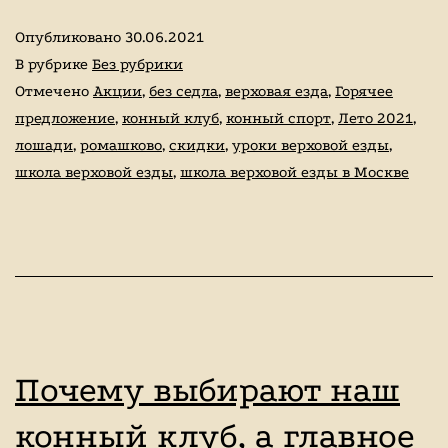
лето,
верховой
Опубликовано
30.06.2021
сейчас!
ездой,
В рубрике
Без рубрики
Отмечено
Акции
,
без седла
,
верховая езда
,
Горячее
иппотерапия,
предложение
,
конный клуб
,
конный спорт
,
Лето 2021
,
покататься
лошади
,
ромашково
,
скидки
,
уроки верховой езды
,
на
школа верховой езды
,
школа верховой езды в Москве
лошадях
Почему выбирают наш
конный клуб, а главное