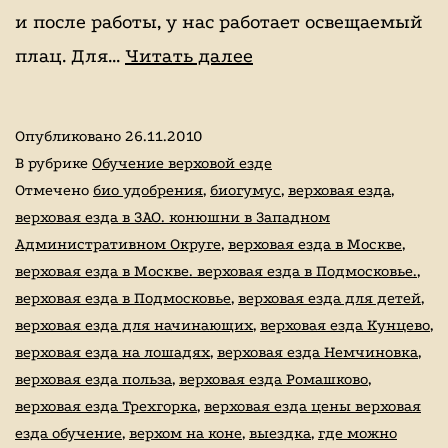
и после работы, у нас работает освещаемый
Конного-
плац. Для…
Читать далее
спортивный
клуб
Опубликовано
26.11.2010
Фортуна
В рубрике
Обучение верховой езде
Отмечено
био удобрения
,
биогумус
,
верховая езда
,
верховая езда в ЗАО. конюшни в Западном
Административном Округе
,
верховая езда в Москве
,
верховая езда в Москве. верховая езда в Подмосковье.
,
верховая езда в Подмосковье
,
верховая езда для детей
,
верховая езда для начинающих
,
верховая езда Кунцево
,
верховая езда на лошадях
,
верховая езда Немчиновка
,
верховая езда польза
,
верховая езда Ромашково
,
верховая езда Трехгорка
,
верховая езда цены верховая
езда обучение
,
верхом на коне
,
выездка
,
где можно