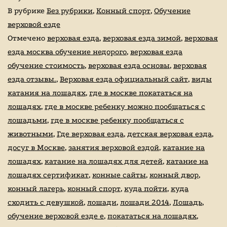
и
В рубрике
Без рубрики
,
Конный спорт
,
Обучение
конный
верховой езде
Отмечено
верховая езда
,
верховая езда зимой
,
верховая
спорт
езда москва обучение недорого
,
верховая езда
обучение стоимость
,
верховая езда основы
,
верховая
езда отзывы.
,
Верховая езда официальный сайт
,
виды
катания на лошадях
,
где в москве покататься на
лошадях
,
где в москве ребенку можно пообщаться с
лошадьми
,
где в москве ребенку пообщаться с
животными
,
Где верховая езда
,
детская верховая езда
,
досуг в Москве
,
занятия верховой ездой
,
катание на
лошадях
,
катание на лошадях для детей
,
катание на
лошадях сертификат
,
конные сайты
,
конный двор
,
конный лагерь
,
конный спорт
,
куда пойти
,
куда
сходить с девушкой
,
лошади
,
лошади 2014
,
Лошадь
,
обучение верховой езде е
,
покататься на лошадях
,