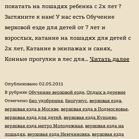
покатать на лошадях ребенка с 2х лет ?
Загляните к нам! У нас есть Обучение
верховой езде для детей от 7 лет и
взрослых, катание на лошадях для детей с
2х лет, Катание в экипажах и санях,
Ищ
Конные прогулки в лес для…
Читать далее
где
пок
Опубликовано
02.05.2011
на
В рубрике
Обучение верховой езде
,
Отдых в деревне
ло
Отмечено
био удобрения
,
биогумус
,
верховая езда
,
верховая езда в Москве
,
верховая езда в Подмосковье
,
верховая езда для детей
,
верховая езда Кунцево
,
верховая езда метро Молодежная
,
верховая езда на
лошадях
,
верховая езда Немчиновка
,
верховая езда